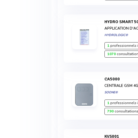
HYDRO SMART 5
APPLICATION D'A
HYDROLOGIC®
1
professionnels 
1070
consultation
CA5000
CENTRALE GSM 4G
SOONE®
1
professionnels 
790
consultations
KVS001