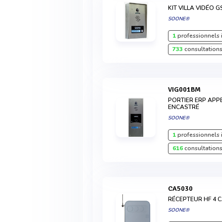
KIT VILLA VIDÉO G
SOONE®
1
professionnels 
733
consultations
VIG001BM
PORTIER ERP APPE
ENCASTRÉ
SOONE®
1
professionnels 
616
consultations
CA5030
RÉCEPTEUR HF 4 
SOONE®