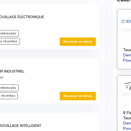
OUILLAGE ÉLECTRONIQUE
intéressés
s récentes
Recevoir un devis
Taux
Dema
Pose
FI INDUSTRIEL
GY
intéressés
 récentes
Recevoir un devis
Pa
Taux
Dema
ROUILLAGE INTELLIGENT
Pose