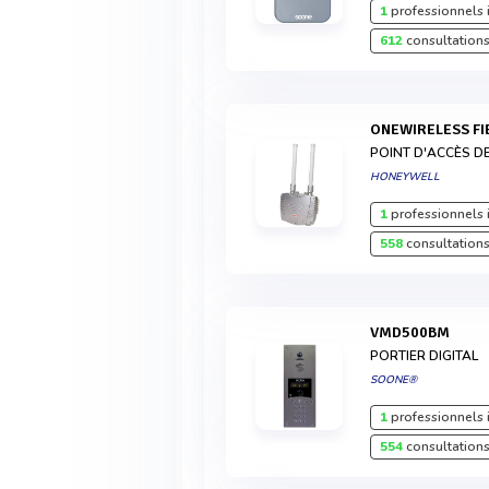
1
professionnels 
612
consultations
ONEWIRELESS F
POINT D'ACCÈS D
HONEYWELL
1
professionnels 
558
consultations
VMD500BM
PORTIER DIGITAL
SOONE®
1
professionnels 
554
consultations