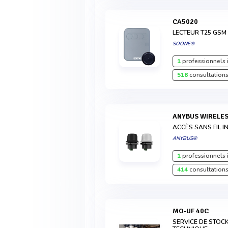
CA5020
LECTEUR T25 GSM
SOONE®
1
professionnels 
518
consultations
ANYBUS WIRELE
ACCÈS SANS FIL I
ANYBUS®
1
professionnels 
414
consultations
MO-UF 40C
SERVICE DE STOC