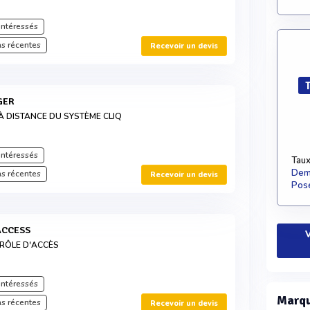
intéressés
s récentes
Recevoir un devis
GER
À DISTANCE DU SYSTÈME CLIQ
intéressés
Taux
Dema
s récentes
Recevoir un devis
Pose
ACCESS
V
TRÔLE D'ACCÈS
intéressés
Marqu
s récentes
Recevoir un devis