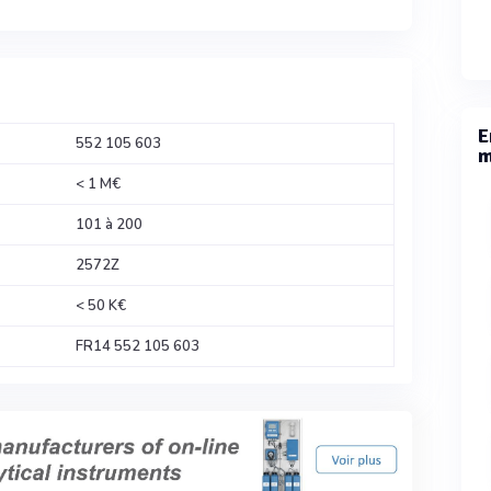
E
552 105 603
m
< 1 M€
101 à 200
2572Z
< 50 K€
FR14 552 105 603