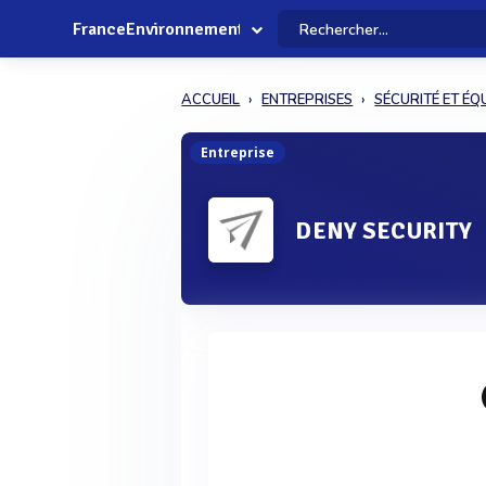
FranceEnvironnement
ACCUEIL
ENTREPRISES
SÉCURITÉ ET É
Entreprise
DENY SECURITY