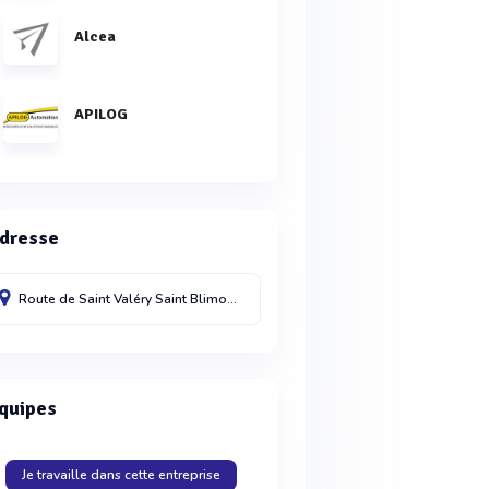
Alcea
APILOG
dresse
Route de Saint Valéry
Saint Blimont
80960
quipes
Je travaille dans cette entreprise