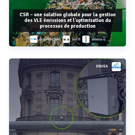
Vu sur Découvrir la solution :
CSR – une solution globale pour la gestion
des VLE émissions et l’optimisation du
processus de production
graphite 52m
mir ft
amesa-d
pcme qal 181
m-sens 3
sm-5
ENVEA
Voir plus