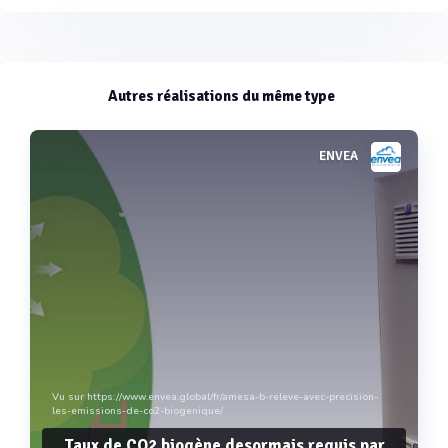
Autres réalisations du même type
ENVEA
Vu sur https://www.envea.global/fr/amesa-b-releve-avec-precision-
les-emissions-de-co2-biogenique/
Taux de CO2 biogène desormais requis par