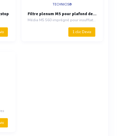
TECHNICIS®
tstop
Filtre plenum M5 pour plafond de cabine de peinture
Média M5 560 imprégné pour insufflation d'air en cabine de peinture
vis
1 clic Devis
res
vis