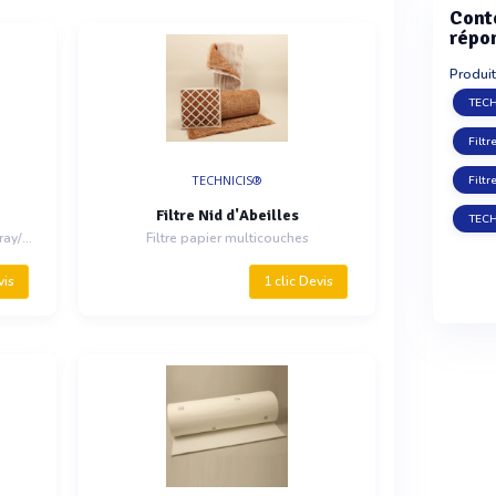
Cont
répo
Produit
TECH
Filtr
TECHNICIS®
Filtre Nid d'Abeilles
TECH
Filtre pour la captation de l'overspray/brouillard de peinture/produit liquide pulvérisé
Filtre papier multicouches
vis
1 clic Devis