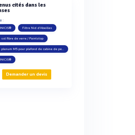
enus cités dans les
nses
s :
NICIS®
Filtre Nid d'Abeilles
e sol fibre de verre / Paintstop
Filtre plenum M5 pour plafond de cabine de peinture
NICIS®
Demander un devis