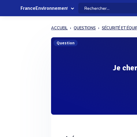
FranceEnvironnement
ACCUEIL
QUESTIONS
SÉCURITÉ ET ÉQU
Question
Je cher