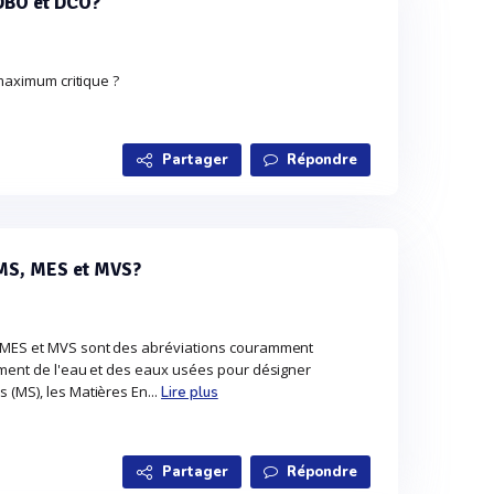
 DBO et DCO?
 maximum critique ?
Partager
Répondre
e MS, MES et MVS?
, MES et MVS sont des abréviations couramment
ement de l'eau et des eaux usées pour désigner
 (MS), les Matières En...
Lire plus
Partager
Répondre