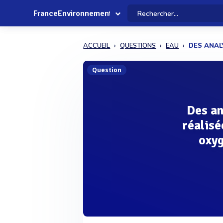
FranceEnvironnement
ACCUEIL
QUESTIONS
EAU
DES ANALY
Question
Des an
réalis
oxyg