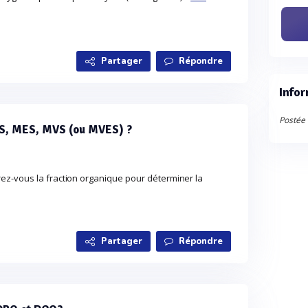
Partager
Répondre
Infor
Postée 
MS, MES, MVS (ou MVES) ?
z-vous la fraction organique pour déterminer la
Partager
Répondre