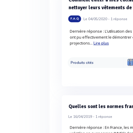
nettoyer leurs vêtements de 
Le 04/05/2020 -
1
réponse
F.A.Q
Dernière réponse : L’utilisation d
ont pu effectivement le démontrer
projections...
Lire plus
Produits cités
Quelles sont les normes fra
Le 16/04/2019 -
1
réponse
Dernière réponse : En France, les 