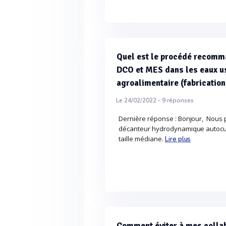
Quel est le procédé recomm
DCO et MES dans les eaux us
agroalimentaire (fabrication
Le 24/02/2022 -
9
réponses
Dernière réponse : Bonjour, Nous 
décanteur hydrodynamique autocurab
taille médiane.
Lire plus
Comment éviter à mes collabo