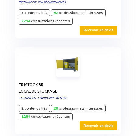
TECHNIBOX ENVIRONNEMENT®
3
contenus liés
42
professionnels intéressés
2294
consultations récentes
Recevoir un devis
TRISTOCK BR
LOCAL DE STOCKAGE
TECHNIBOX ENVIRONNEMENT®
2
contenus liés
20
professionnels intéressés
1284
consultations récentes
Recevoir un devis