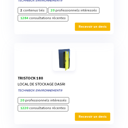
TECHNIBOX ENVIRONNEMENT®
2
contenus liés
20
professionnels intéressés
1284
consultations récentes
Recevoir un devis
TRISTOCK 180
LOCAL DE STOCKAGE DASRI
TECHNIBOX ENVIRONNEMENT®
20
professionnels intéressés
1220
consultations récentes
Recevoir un devis