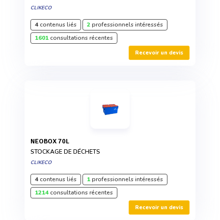
CLIKECO
4
contenus liés
2
professionnels intéressés
1601
consultations récentes
Recevoir un devis
NEOBOX 70L
STOCKAGE DE DÉCHETS
CLIKECO
4
contenus liés
1
professionnels intéressés
1214
consultations récentes
Recevoir un devis