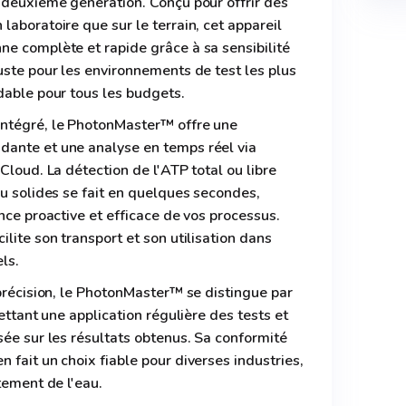
 deuxième génération. Conçu pour offrir des
laboratoire que sur le terrain, cet appareil
e complète et rapide grâce à sa sensibilité
uste pour les environnements de test les plus
dable pour tous les budgets.
intégré, le PhotonMaster™ offre une
ante et une analyse en temps réel via
Cloud. La détection de l'ATP total ou libre
ou solides se fait en quelques secondes,
nce proactive et efficace de vos processus.
lite son transport et son utilisation dans
ls.
 précision, le PhotonMaster™ se distingue par
mettant une application régulière des tests et
sée sur les résultats obtenus. Sa conformité
 fait un choix fiable pour diverses industries,
tement de l'eau.