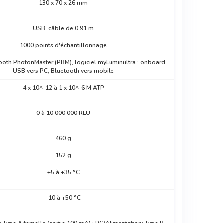
130 x 70 x 26 mm
USB, câble de 0,91 m
1000 points d'échantillonnage
oth PhotonMaster (PBM), logiciel myLuminultra ; onboard,
USB vers PC, Bluetooth vers mobile
4 x 10^-12 à 1 x 10^-6 M ATP
0 à 10 000 000 RLU
460 g
152 g
+5 à +35 °C
-10 à +50 °C