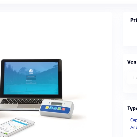
Pr
Ven
L
Typ
Cap
Ana