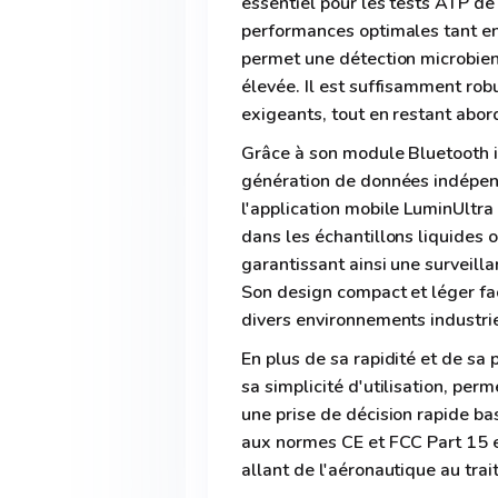
essentiel pour les tests ATP de
performances optimales tant en 
permet une détection microbienn
élevée. Il est suffisamment rob
exigeants, tout en restant abor
Grâce à son module Bluetooth 
génération de données indépend
l'application mobile LuminUltra 
dans les échantillons liquides 
garantissant ainsi une surveilla
Son design compact et léger faci
divers environnements industrie
En plus de sa rapidité et de sa
sa simplicité d'utilisation, per
une prise de décision rapide ba
aux normes CE et FCC Part 15 en
allant de l'aéronautique au trai