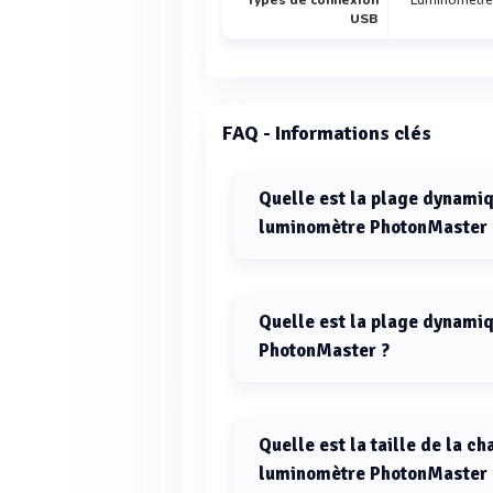
Types de connexion
Luminomètre:
USB
FAQ - Informations clés
Quelle est la plage dynamiq
luminomètre PhotonMaster 
La plage dynamique linéaire de l'
10^-12 à 1 x 10^-6 M ATP.
Quelle est la plage dynamiq
PhotonMaster ?
La plage dynamique linéaire en RL
000 000 RLU.
Quelle est la taille de la c
luminomètre PhotonMaster 