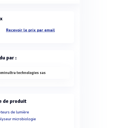
ix
Recevoir le prix par email
du par :
uminultra technologies sas
e de produit
teurs de lumière
lyseur microbiologie