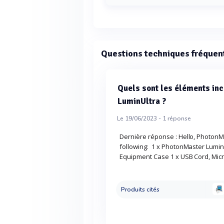
La chambre du tube d'essai pour 
Questions techniques fréquen
Quels sont les éléments in
LuminUltra ?
Le 19/06/2023 -
1
réponse
Dernière réponse : Hello, PhotonM
following: 1 x PhotonMaster Lumi
Equipment Case 1 x USB Cord, Micro-
Produits cités