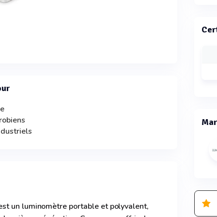
Cer
our
ve
robiens
Mar
ndustriels
t un luminomètre portable et polyvalent,