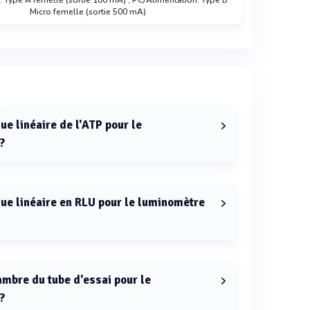
 Type A femelle (sortie 100 mA) ; PC/Alimentation: Type B
Micro femelle (sortie 500 mA)
ue linéaire de l'ATP pour le
?
ATP pour le luminomètre PhotonMaster est de 4 x
ue linéaire en RLU pour le luminomètre
U pour le luminomètre PhotonMaster est de 0 à 10
hambre du tube d'essai pour le
?