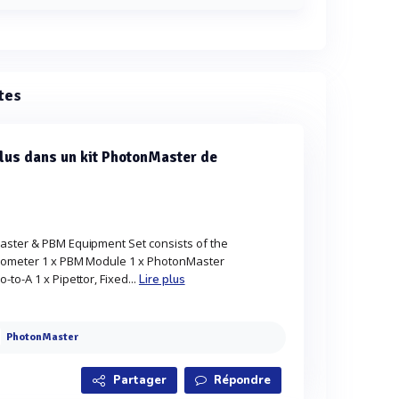
le luminomètre PhotonMaster mesure φ12 x 55 mm.
tes
clus dans un kit PhotonMaster de
aster & PBM Equipment Set consists of the
nometer 1 x PBM Module 1 x PhotonMaster
to-A 1 x Pipettor, Fixed...
Lire plus
PhotonMaster
Partager
Répondre