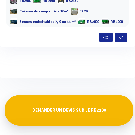
RB2000
RB2100
RB2150
Caisson de compaction 30m³
E2C®
Bennes emboitables 7, 9 ou 11 m³
RB2000
RB2000
DEMANDER UN DEVIS SUR LE RB2100