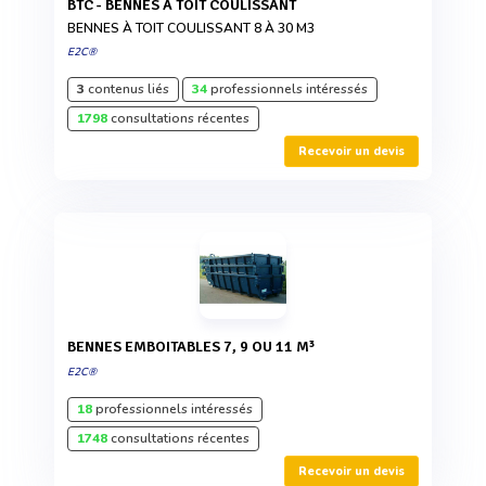
BTC - BENNES À TOIT COULISSANT
BENNES À TOIT COULISSANT 8 À 30 M3
E2C®
3
contenus liés
34
professionnels intéressés
1798
consultations récentes
Recevoir un devis
BENNES EMBOITABLES 7, 9 OU 11 M³
E2C®
18
professionnels intéressés
1748
consultations récentes
Recevoir un devis