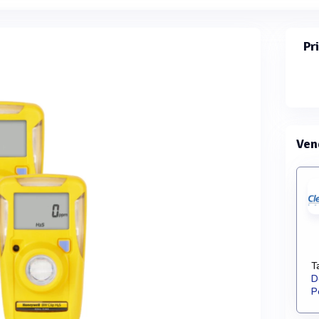
Pr
Ven
T
D
P