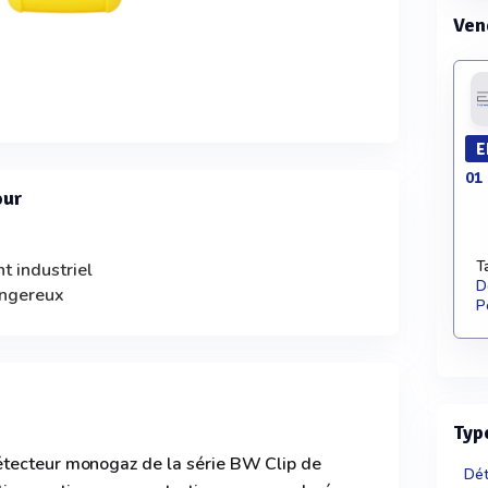
Ven
E
01 
our
T
t industriel
D
angereux
P
Typ
étecteur monogaz de la série BW Clip de
Dét