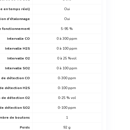
age en temps réel)
Oui
tion d'étalonnage
Oui
e fonctionnement
5-95 %
Intervalle CO
0 à 300 ppm
Intervalle H2S
0 à 100 ppm
Intervalle O2
0 à 25 %vol
Intervalle SO2
0 à 100 ppm
s de détection CO
0-300 ppm
 de détection H2S
0-100 ppm
s de détection O2
0-25 % vol
 de détection SO2
0-100 ppm
mbre de boutons
1
Poids
92 g