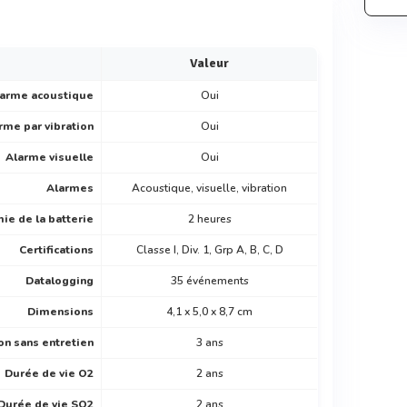
Valeur
larme acoustique
Oui
rme par vibration
Oui
Alarme visuelle
Oui
Alarmes
Acoustique, visuelle, vibration
ie de la batterie
2 heures
Certifications
Classe I, Div. 1, Grp A, B, C, D
Datalogging
35 événements
Dimensions
4,1 x 5,0 x 8,7 cm
on sans entretien
3 ans
Durée de vie O2
2 ans
Durée de vie SO2
2 ans