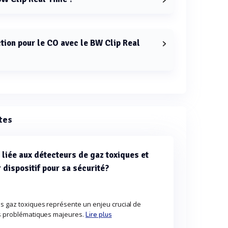
'H2S, le CO, l'O2 et le SO2.
ction pour le CO avec le BW Clip Real
vec le BW Clip Real Time est de 0-300 ppm.
tes
 liée aux détecteurs de gaz toxiques et
 dispositif pour sa sécurité?
es gaz toxiques représente un enjeu crucial de
urs problématiques majeures.
Lire plus