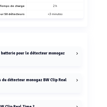
Temps de charge
2 h
ur 50 détecteurs
<3 minutes
a batterie pour le détecteur monogaz
e détecteur monogaz BW Clip Real Time est de 2
s du détecteur monogaz BW Clip Real
z BW Clip Real Time sont 4,1 x 5,0 x 8,7 cm.
BW Clip Real Time ?