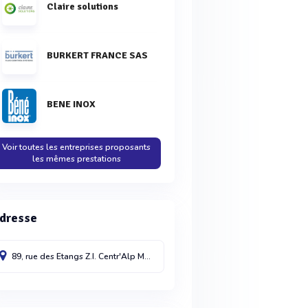
Claire solutions
BURKERT FRANCE SAS
BENE INOX
Voir toutes les entreprises proposants
les mêmes prestations
dresse
89, rue des Etangs Z.I. Centr'Alp
Moirans
38430