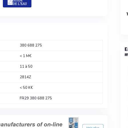
380 688 275
E
m
< 1 M€
11 à 50
2814Z
< 50 K€
FR29 380 688 275