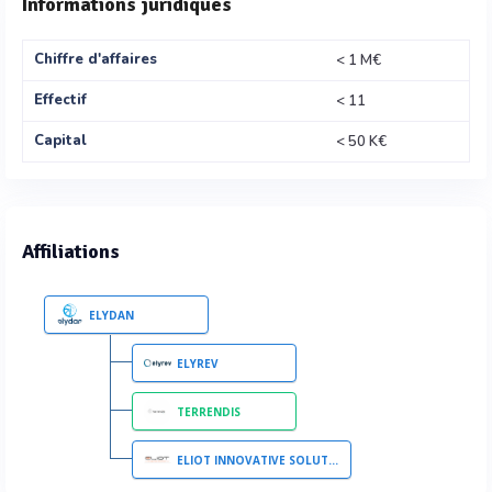
Informations juridiques
Chiffre d'affaires
< 1 M€
Effectif
< 11
Capital
< 50 K€
Affiliations
ELYDAN
ELYREV
TERRENDIS
ELIOT INNOVATIVE SOLUTIONS