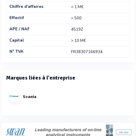
Chiffre d'affaires
< 1 M€
Effectif
> 500
APE / NAF
4519Z
Capital
> 10 M€
N° TVA
FR38307166934
Marques liées à l'entreprise
Scania