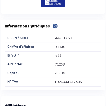
Informations juridiques
SIREN / SIRET
444 612 535
Chiffre d'affaires
< 1 M€
Effectif
< 11
APE / NAF
7120B
Capital
< 50 K€
N° TVA
FR26 444 612 535
Affiliations