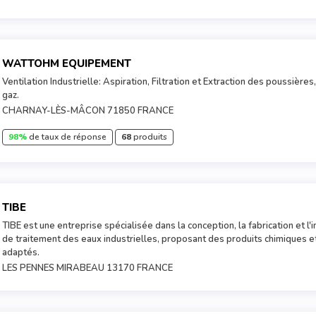
WATTOHM EQUIPEMENT
Ventilation Industrielle: Aspiration, Filtration et Extraction des poussière
gaz.
CHARNAY-LÈS-MÂCON 71850 FRANCE
98%
de taux de réponse
68
produits
TIBE
TIBE est une entreprise spécialisée dans la conception, la fabrication et l'i
de traitement des eaux industrielles, proposant des produits chimiques e
adaptés.
LES PENNES MIRABEAU 13170 FRANCE