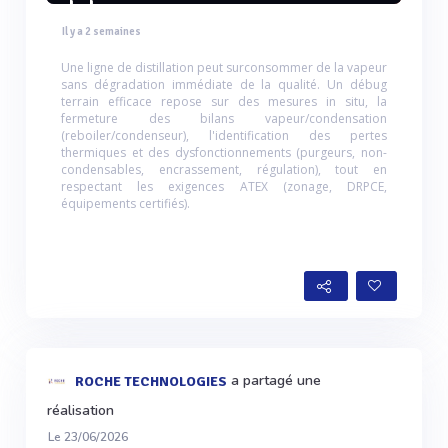
chaleur
Il y a 2 semaines
Une ligne de distillation peut surconsommer de la vapeur
sans dégradation immédiate de la qualité. Un débug
terrain efficace repose sur des mesures in situ, la
fermeture des bilans vapeur/condensation
(reboiler/condenseur), l'identification des pertes
thermiques et des dysfonctionnements (purgeurs, non-
condensables, encrassement, régulation), tout en
respectant les exigences ATEX (zonage, DRPCE,
équipements certifiés).
a partagé une
ROCHE TECHNOLOGIES
réalisation
Le 23/06/2026