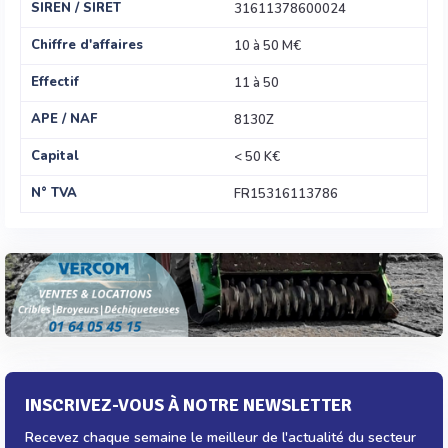
SIREN / SIRET
31611378600024
Chiffre d'affaires
10 à 50 M€
Effectif
11 à 50
APE / NAF
8130Z
Capital
< 50 K€
N° TVA
FR15316113786
INSCRIVEZ-VOUS À NOTRE NEWSLETTER
Recevez chaque semaine le meilleur de l'actualité du secteur