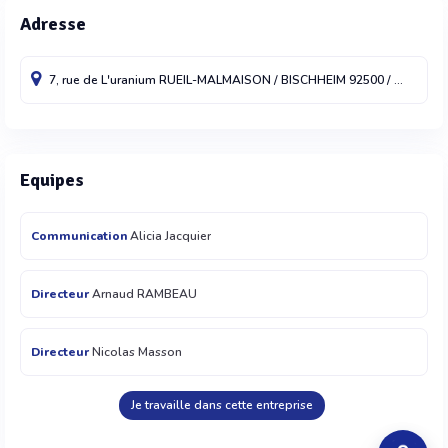
Adresse
7, rue de L'uranium
RUEIL-MALMAISON / BISCHHEIM
92500 / 67800
Fr
Equipes
Communication
Alicia Jacquier
Directeur
Arnaud RAMBEAU
Directeur
Nicolas Masson
Je travaille dans cette entreprise