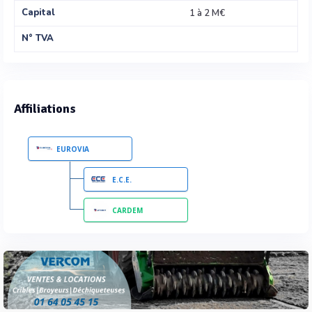
Capital
1 à 2 M€
N° TVA
Affiliations
EUROVIA
E.C.E.
CARDEM