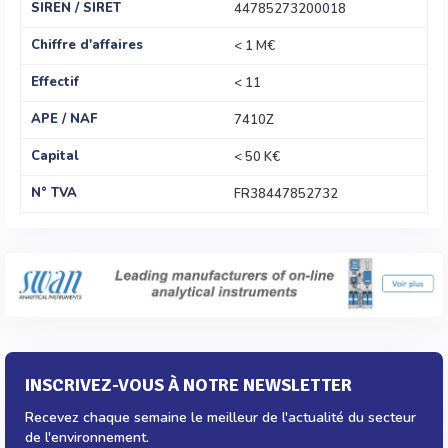
SIREN / SIRET
44785273200018
Chiffre d'affaires
< 1 M€
Effectif
< 11
APE / NAF
7410Z
Capital
< 50 K€
N° TVA
FR38447852732
INSCRIVEZ-VOUS À NOTRE NEWSLETTER
Recevez chaque semaine le meilleur de l'actualité du secteur
de l'environnement.