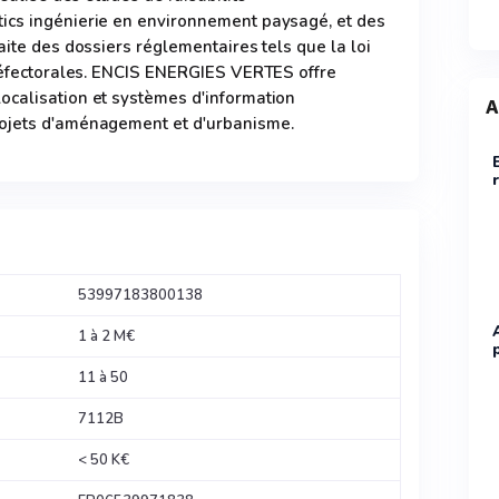
ics ingénierie en environnement paysagé, et des
aite des dossiers réglementaires tels que la loi
préfectorales. ENCIS ENERGIES VERTES offre
ocalisation et systèmes d'information
A
rojets d'aménagement et d'urbanisme.
53997183800138
1 à 2 M€
11 à 50
7112B
< 50 K€