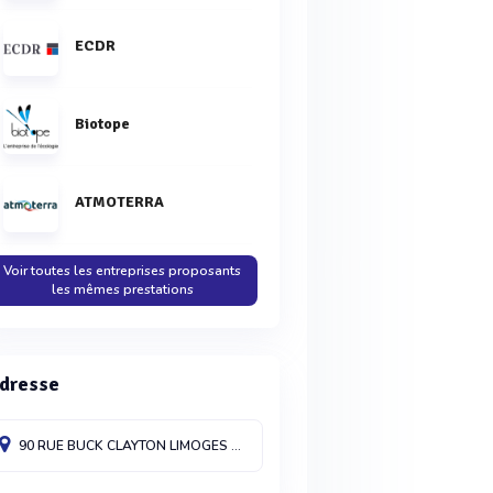
ECDR
Biotope
ATMOTERRA
Voir toutes les entreprises proposants
les mêmes prestations
dresse
90 RUE BUCK CLAYTON
LIMOGES
87100
France