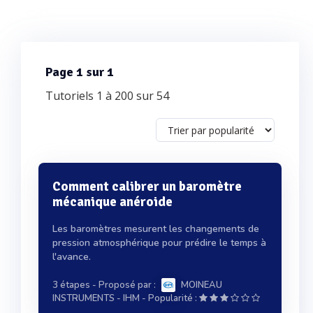
Page 1 sur 1
Tutoriels 1 à 200 sur 54
Comment calibrer un baromètre
mécanique anéroide
Les baromètres mesurent les changements de
pression atmosphérique pour prédire le temps à
l'avance.
3 étapes
- Proposé par :
MOINEAU
-
INSTRUMENTS - IHM
Popularité :