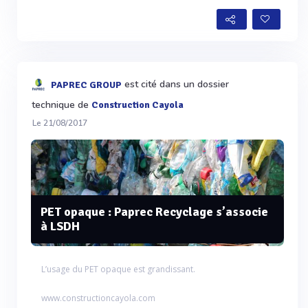
est cité dans un dossier
PAPREC GROUP
technique de
Construction Cayola
Le 21/08/2017
PET opaque : Paprec Recyclage s’associe
à LSDH
L’usage du PET opaque est grandissant.
www.constructioncayola.com