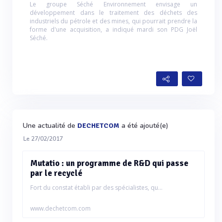
Le groupe Séché Environnement envisage un
développement dans le traitement des déchets des
industriels du pétrole et des mines, qui pourrait prendre la
forme d'une acquisition, a indiqué mardi son PDG Joël
Séché.
Une actualité de
a été ajouté(e)
DECHETCOM
Le 27/02/2017
Mutatio : un programme de R&D qui passe
par le recyclé
Fort du constat établi par des spécialistes, qu...
www.dechetcom.com