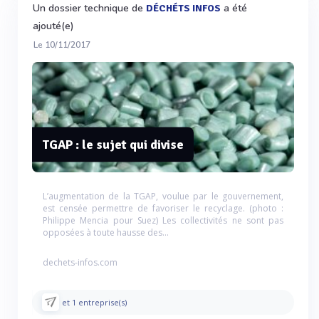
Un dossier technique de
a été
DÉCHÉTS INFOS
ajouté(e)
Le 10/11/2017
TGAP : le sujet qui divise
L’augmentation de la TGAP, voulue par le gouvernement,
est censée permettre de favoriser le recyclage. (photo :
Philippe Mencia pour Suez) Les collectivités ne sont pas
opposées à toute hausse des...
dechets-infos.com
et 1 entreprise(s)