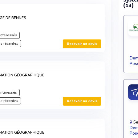
(13)
GE DE BENNES
intéressés
s récentes
Recevoir un devis
Dema
Pose
RMATION GÉOGRAPHIQUE
intéressés
s récentes
Recevoir un devis
Se
Dema
RMATION GÉOGRAPHIQUE
Pose