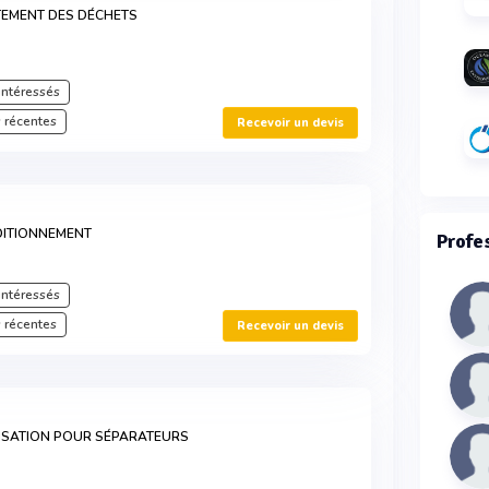
TEMENT DES DÉCHETS
intéressés
 récentes
Recevoir un devis
DITIONNEMENT
Profe
intéressés
 récentes
Recevoir un devis
ISATION POUR SÉPARATEURS