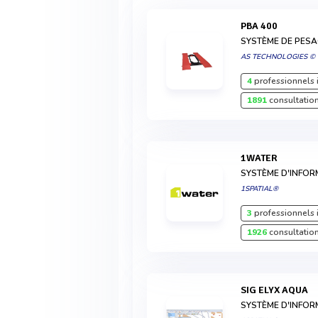
PBA 400
SYSTÈME DE PESA
AS TECHNOLOGIES ©
4
professionnels 
1891
consultation
1WATER
SYSTÈME D'INFO
1SPATIAL®
3
professionnels 
1926
consultation
SIG ELYX AQUA
SYSTÈME D'INFO