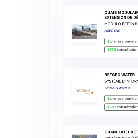
QUAIS MODULAIRES POUR CRÉATION /
EXTENSION DE D
MODULO BÉTON®
AGEC SAS
1
professionnels 
1626
consultation
NETGEO WATER
SYSTÈME D'INFOR
GISMARTWARE®
1
professionnels 
1593
consultation
GRANULATEUR E