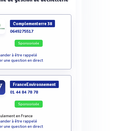
Complementerre 38
0649275517
Sponsorisée
nder à être rappelé
r une question en direct
FranceEnvironnement
01 44 84 78 78
Sponsorisée
ulement en France
nder à être rappelé
r une question en direct