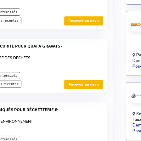
intéressés
s récentes
Recevoir un devis
Pa
GE DES DÉCHETS
Dema
Pose
intéressés
s récentes
Recevoir un devis
Se
Taux
 ENVIRONNEMENT
Dema
Pose
intéressés