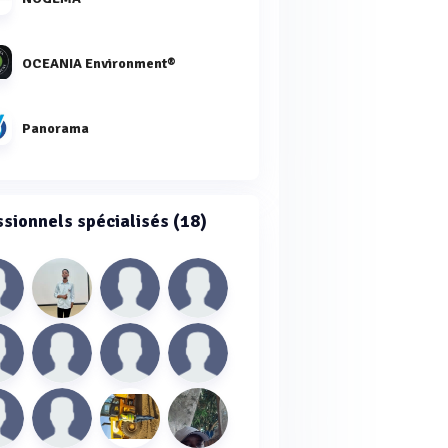
OCEANIA Environment®
Panorama
ssionnels spécialisés (18)