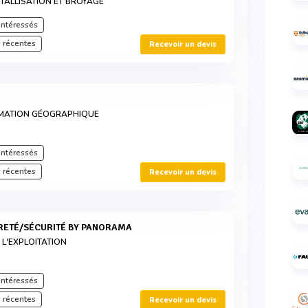
TALLISATION ET BROYAGE
intéressés
 récentes
Recevoir un devis
RMATION GÉOGRAPHIQUE
intéressés
 récentes
Recevoir un devis
ÛRETÉ/SÉCURITÉ BY PANORAMA
 L'EXPLOITATION
intéressés
 récentes
Recevoir un devis