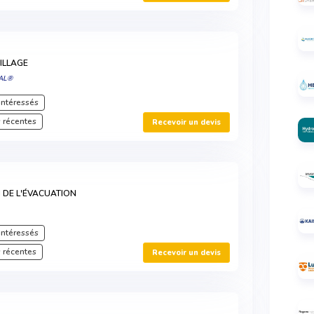
ILLAGE
AL®
intéressés
 récentes
Recevoir un devis
N DE L'ÉVACUATION
intéressés
 récentes
Recevoir un devis