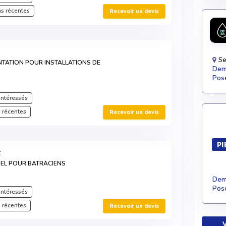
s récentes
Recevoir un devis
Se
NTATION POUR INSTALLATIONS DE
Dema
Pose
intéressés
 récentes
Recevoir un devis
PI
C
NEL POUR BATRACIENS
Dema
Pose
intéressés
 récentes
Recevoir un devis
V