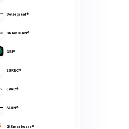
Bollegraaf®
BRAMIDAN®
CBI®
EUREC®
EVAC®
FAUN®
GiSmartware®