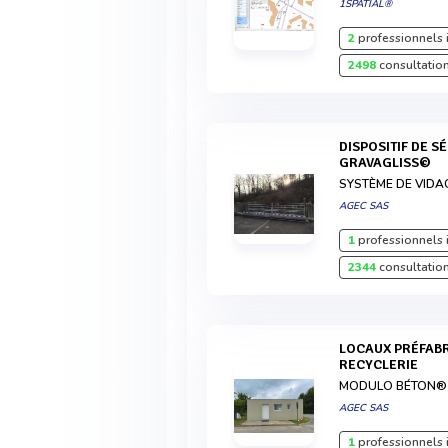
1SPATIAL®
2
professionnels 
2498
consultation
DISPOSITIF DE SÉCURITÉ POUR QUAI À GRAVATS -
GRAVAGLISS©
SYSTÈME DE VIDA
AGEC SAS
1
professionnels 
2344
consultation
LOCAUX PRÉFABRIQUÉS POUR DÉCHETTERIE &
RECYCLERIE
MODULO BÉTON®
AGEC SAS
1
professionnels 