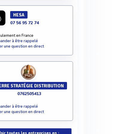
HESA
07 56 95 72 74
ulement en France
nder à être rappelé
r une question en direct
ERRE STRATÉGIE DISTRIBUTION
0762505413
nder à être rappelé
r une question en direct
oir toutes les entreprises en :