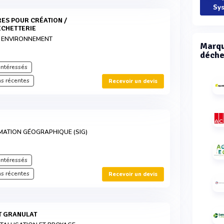
Sys
ÉCHETTERIE
 ENVIRONNEMENT
Marqu
déche
intéressés
s récentes
Recevoir un devis
MATION GÉOGRAPHIQUE (SIG)
intéressés
s récentes
Recevoir un devis
T GRANULAT