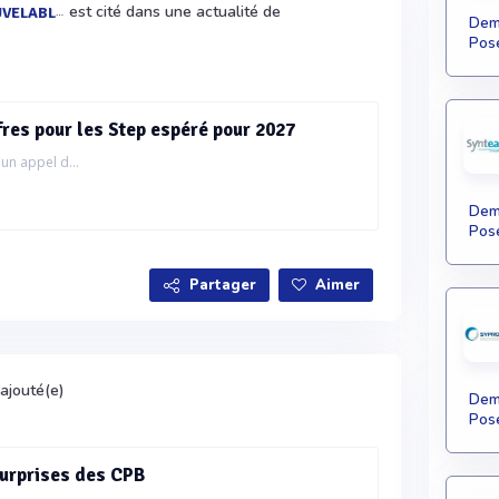
est cité dans une actualité de
ELABLES
Dema
Pose
ffres pour les Step espéré pour 2027
un appel d...
Dema
Pose
Partager
Aimer
ajouté(e)
Dema
Pose
surprises des CPB