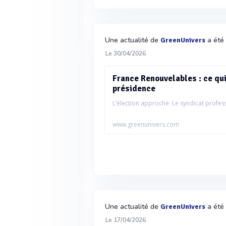
Une actualité de
a été 
GreenUnivers
Le 30/04/2026
France Renouvelables : ce qui 
présidence
L’élection approche. Le syndicat profess
www.greenunivers.com
Une actualité de
a été 
GreenUnivers
Le 17/04/2026