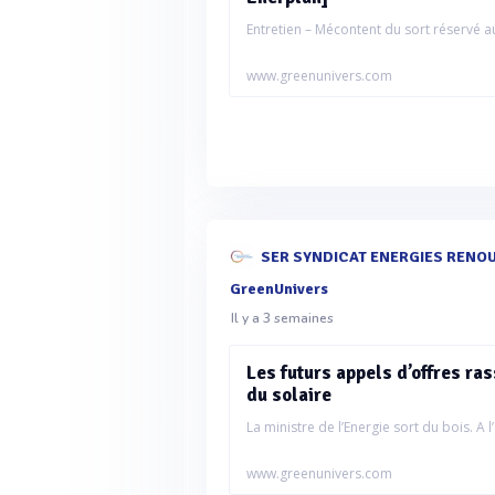
Entretien – Mécontent du sort réservé a
www.greenunivers.com
SER SYNDICAT ENERGIES RENOUV
GreenUnivers
Il y a 3 semaines
Les futurs appels d’offres ras
du solaire
La ministre de l’Energie sort du bois. A l’
www.greenunivers.com