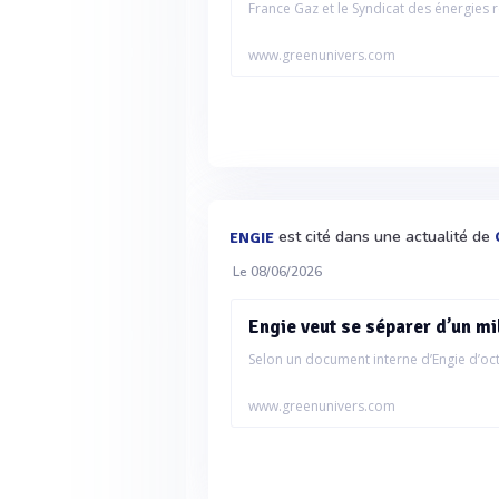
France Gaz et le Syndicat des énergies r
www.greenunivers.com
est cité dans une actualité de
ENGIE
Le 08/06/2026
Engie veut se séparer d’un mi
Selon un document interne d’Engie d’oct
www.greenunivers.com