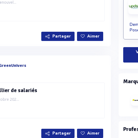
enouvel...
Dema
Pose
Partager
Aimer
V
GreenUnivers
Marqu
llier de salariés
obre 202...
Profe
Partager
Aimer