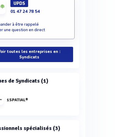
UPDS
01 47 24 78 54
nder à être rappelé
r une question en direct
oir toutes les entreprises en :
Syndicats
es de Syndicats (1)
1SPATIAL®
ssionnels spécialisés (3)