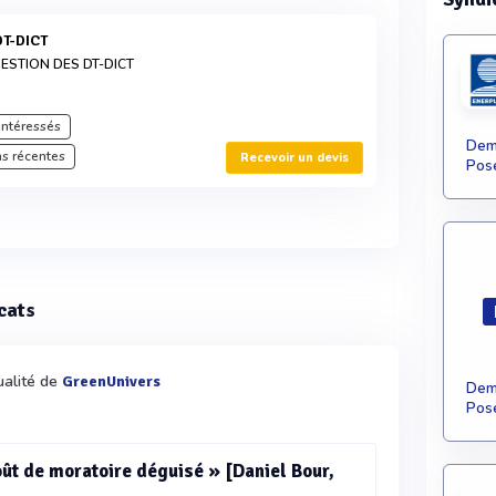
DT-DICT
ESTION DES DT-DICT
intéressés
Dema
s récentes
Recevoir un devis
Pose
icats
ualité de
GreenUnivers
Dema
Pose
goût de moratoire déguisé » [Daniel Bour,