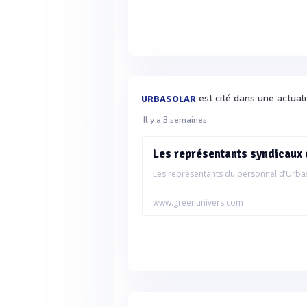
est cité dans une actual
URBASOLAR
Il y a 3 semaines
Les représentants syndicaux 
Les représentants du personnel d’Urbas
www.greenunivers.com