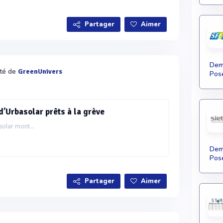
Partager
Aimer
Dema
ité de
GreenUnivers
Pose
d’Urbasolar prêts à la grève
olar mont...
Dema
Pose
Partager
Aimer