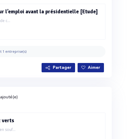
r l’emploi avant la présidentielle [Etude]
de c...
t 1 entreprise(s)
Partager
Aimer
ajouté(e)
 verts
en souf...