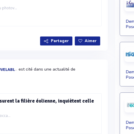
u photov...
Dema
Pose
Partager
Aimer
est cité dans une actualité de
ELABLES
Dema
Pose
surent la filière éolienne, inquiètent celle
occa...
Dema
Pose