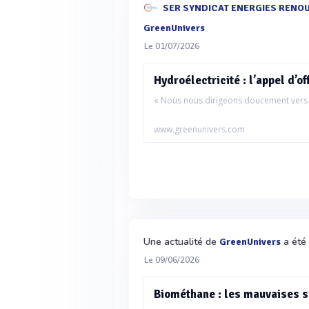
SER SYNDICAT ENERGIES RENOUV
GreenUnivers
Le 01/07/2026
Hydroélectricité : l’appel d’o
« Nous nous dirigeons doucement vers 
www.greenunivers.com
Une actualité de
a été 
GreenUnivers
Le 09/06/2026
Biométhane : les mauvaises 