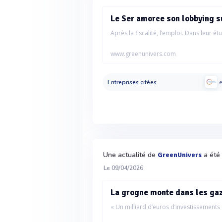
Le Ser amorce son lobbying su
Après la fiscalité, l’emploi. Dans leur étu
www.greenunivers.com
Entreprises citées
e
Une actualité de
a été 
GreenUnivers
Le 09/04/2026
La grogne monte dans les gaz
« Un milliard d’euros d’investissements 