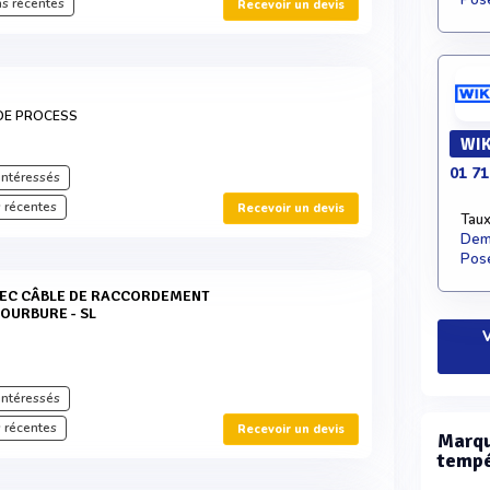
Pose
s récentes
Recevoir un devis
DE PROCESS
WIK
01 71
intéressés
 récentes
Recevoir un devis
Taux
Dema
Pose
COURBURE - SL
V
intéressés
 récentes
Recevoir un devis
Marqu
tempé