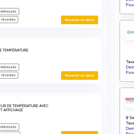
Pose
intéressés
 récentes
Recevoir un devis
E TEMPÉRATURE
Taux
intéressés
Dema
Pose
 récentes
Recevoir un devis
EUR DE TEMPÉRATURE AVEC
ET AFFICHAGE
Se
Taux
intéressés
Dema