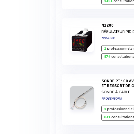
1451
consultation
N1200
RÉGULATEUR PID 
NOVUS®
1
professionnels 
874
consultations
SONDE PT 100 AVEC CÂBLE DE RACCORDEMENT
ET RESSORT DE 
SONDE À CÂBLE
PROSENSOR®
1
professionnels 
831
consultations