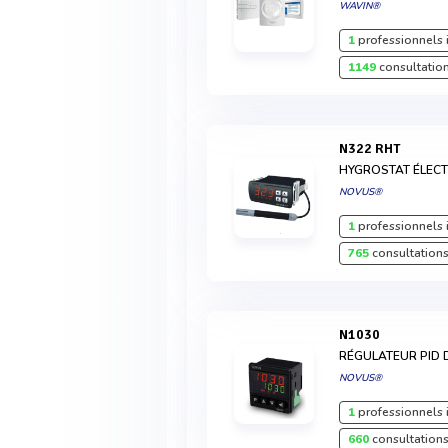
WAVIN®
1
professionnels 
1149
consultation
N322 RHT
HYGROSTAT ÉLEC
NOVUS®
1
professionnels 
765
consultations
N1030
RÉGULATEUR PID 
NOVUS®
1
professionnels 
660
consultations