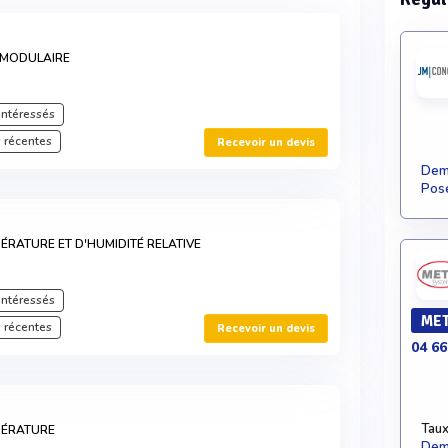
 MODULAIRE
intéressés
 récentes
Recevoir un devis
Dema
Pose
ÉRATURE ET D'HUMIDITÉ RELATIVE
intéressés
MET
 récentes
Recevoir un devis
04 66
Taux
PÉRATURE
Dema