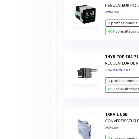
RÉGULATEUR PID 
NOVUS®
1
professionnels 
609
consultations
THYRITOP 704-7
RÉGULATEUR DE 
PYROCONTROLE
1
professionnels 
608
consultations
TXRAIL USB
CONVERTISSEUR 
NOVUS®
1
professionnels 