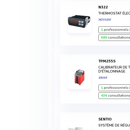
N322
THERMOSTAT ÉLE
NOVUS®
1
professionnels 
560
consultations
TPM255S
CALIBRATEUR DE 
D'ÉTALONNAGE
SIKA®
1
professionnels 
436
consultations
SENTIO
SYSTÈME DE RÉG