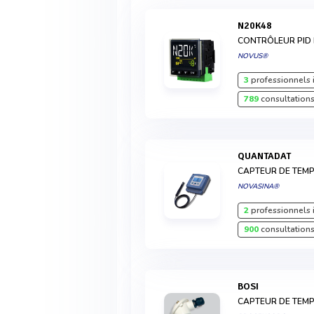
N20K48
CONTRÔLEUR PID
NOVUS®
3
professionnels 
789
consultations
QUANTADAT
CAPTEUR DE TEMP
NOVASINA®
2
professionnels 
900
consultations
BOSI
CAPTEUR DE TEM