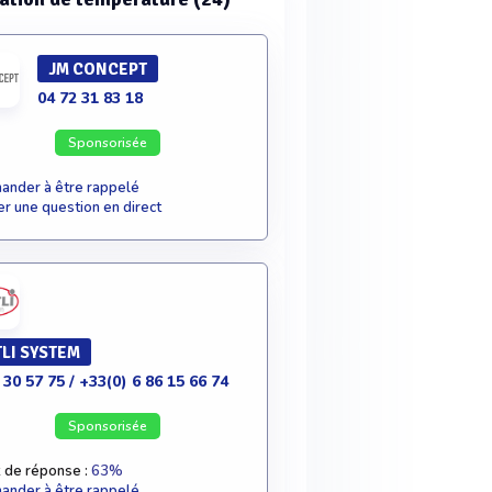
JM CONCEPT
04 72 31 83 18
Sponsorisée
nder à être rappelé
r une question en direct
LI SYSTEM
 30 57 75 / +33(0) 6 86 15 66 74
Sponsorisée
 de réponse :
63%
nder à être rappelé