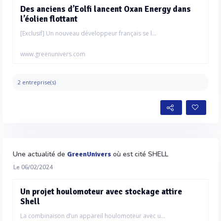
Des anciens d’Eolfi lancent Oxan Energy dans
l’éolien flottant
[Exclusif] Un nouveau développeur français se l...
www.greenunivers.com
2 entreprise(s)
Une actualité de
où est cité SHELL
GreenUnivers
Le 06/02/2024
Un projet houlomoteur avec stockage attire
Shell
La combinaison d’un appareil houlomoteur avec u...