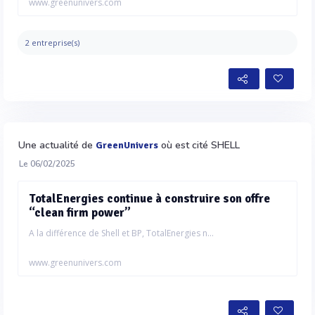
www.greenunivers.com
2 entreprise(s)
Une actualité de
où est cité SHELL
GreenUnivers
Le 06/02/2025
TotalEnergies continue à construire son offre
“clean firm power”
A la différence de Shell et BP, TotalEnergies n...
www.greenunivers.com