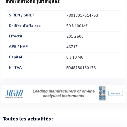
Informations juridiques
SIREN / SIRET
78013017514753
Chiffre d'affaires
50 à 100 M€
Effectif
201 à 500
APE / NAF
4671Z
Capital
5 à 10 M€
N° TVA
FR48780130175
Toutes les actualités :