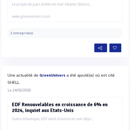
Le projet de parc éolien en mer Atlantic Shores...
www.greenunivers.com
2 entreprise(s)
Une actualité de
a été ajouté(e) où est cité
GreenUnivers
SHELL
Le 24/02/2025
EDF Renouvelables en croissance de 6% en
2024, inquiet aux Etats-Unis
Outre-Atlantique, EDF vient d’annoncer une dépr...