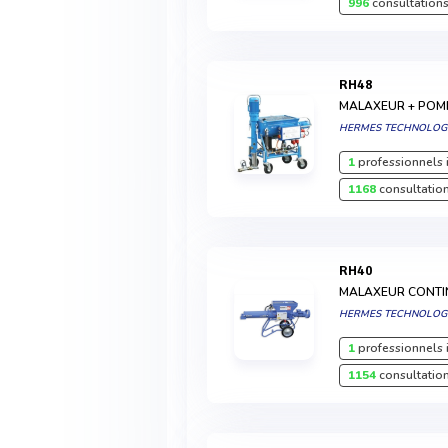
996
consultations
RH48
MALAXEUR + POM
HERMES TECHNOLOG
1
professionnels 
1168
consultation
RH40
MALAXEUR CONTIN
HERMES TECHNOLOG
1
professionnels 
1154
consultation