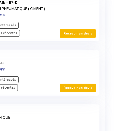
IN - B7-D
 PNEUMATIQUE ( CIMENT )
IE®
intéressés
s récentes
Recevoir un devis
NU
IE®
intéressés
 récentes
Recevoir un devis
NIQUE