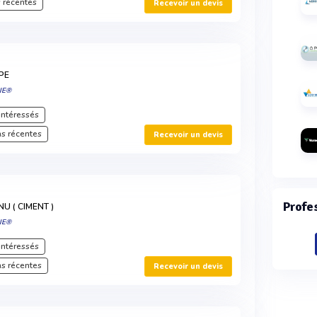
 récentes
Recevoir un devis
PE
IE®
intéressés
s récentes
Recevoir un devis
Profe
U ( CIMENT )
IE®
intéressés
s récentes
Recevoir un devis