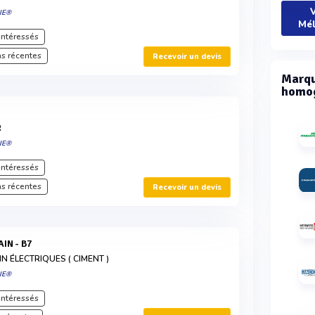
V
IE®
Mél
intéressés
s récentes
Recevoir un devis
Marqu
homog
R
IE®
intéressés
s récentes
Recevoir un devis
IN - B7
 ÉLECTRIQUES ( CIMENT )
IE®
intéressés