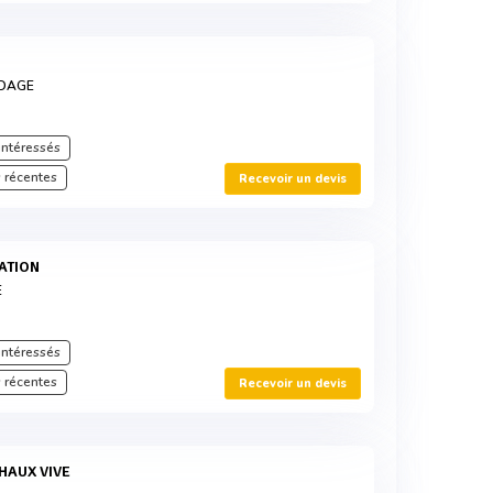
UDAGE
intéressés
 récentes
Recevoir un devis
RATION
E
intéressés
 récentes
Recevoir un devis
CHAUX VIVE