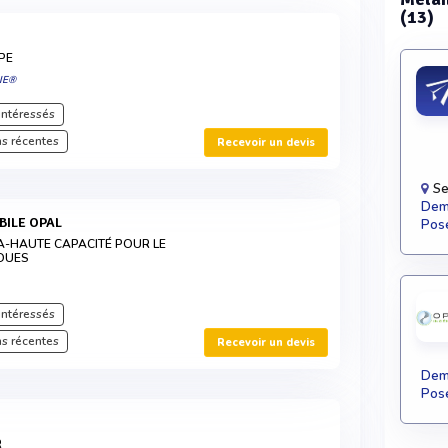
(13)
PE
IE®
intéressés
s récentes
Recevoir un devis
Se
Dema
BILE OPAL
Pose
-HAUTE CAPACITÉ POUR LE
OUES
intéressés
s récentes
Recevoir un devis
Dema
Pose
R