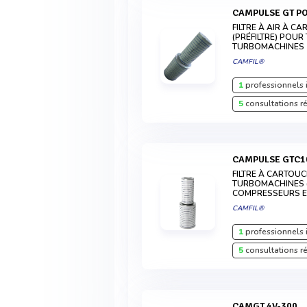
CAMPULSE GT P
FILTRE À AIR À 
(PRÉFILTRE) POUR
TURBOMACHINES
CAMFIL®
1
professionnels 
5
consultations r
CAMPULSE GTC1
FILTRE À CARTOU
TURBOMACHINES (
COMPRESSEURS E
CAMFIL®
1
professionnels 
5
consultations r
CAMGT 4V-300