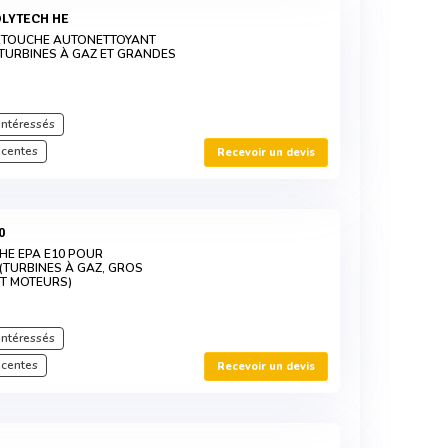
OLYTECH HE
CARTOUCHE AUTONETTOYANT
 TURBINES À GAZ ET GRANDES
intéressés
écentes
Recevoir un devis
0
CHE EPA E10 POUR
TURBINES À GAZ, GROS
T MOTEURS)
intéressés
écentes
Recevoir un devis