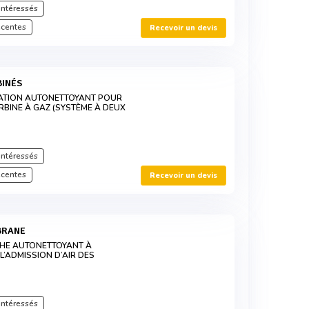
intéressés
écentes
Recevoir un devis
BINÉS
RATION AUTONETTOYANT POUR
RBINE À GAZ (SYSTÈME À DEUX
intéressés
écentes
Recevoir un devis
BRANE
CHE AUTONETTOYANT À
’ADMISSION D’AIR DES
intéressés