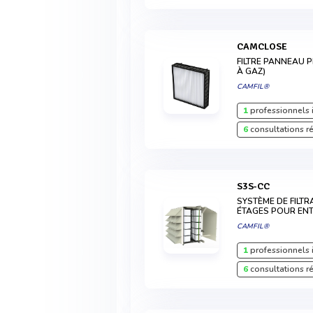
CAMCLOSE
FILTRE PANNEAU P
À GAZ)
CAMFIL®
1
professionnels 
6
consultations r
S3S-CC
SYSTÈME DE FILTR
ÉTAGES POUR ENT
CAMFIL®
1
professionnels 
6
consultations r