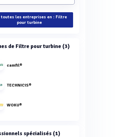
 toutes les entreprises en : Filtre
pour turbine
es de Filtre pour turbine (3)
camfil®
TECHNICIS®
WOKU®
ssionnels spécialisés (1)