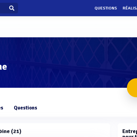
QUESTIONS
RÉALIS
ne
es
Questions
rbine (21)
Entrep
pour t