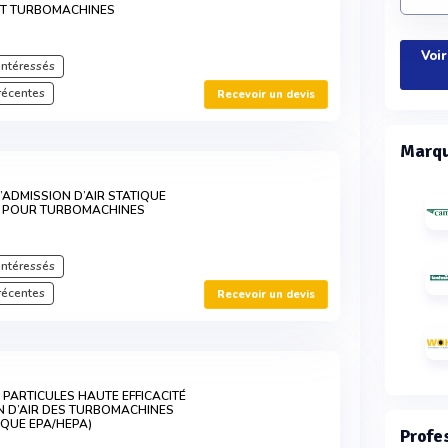
ET TURBOMACHINES
Voir
intéressés
récentes
Recevoir un devis
Marqu
’ADMISSION D’AIR STATIQUE
TÉ POUR TURBOMACHINES
intéressés
récentes
Recevoir un devis
 PARTICULES HAUTE EFFICACITÉ
N D’AIR DES TURBOMACHINES
TIQUE EPA/HEPA)
Profe