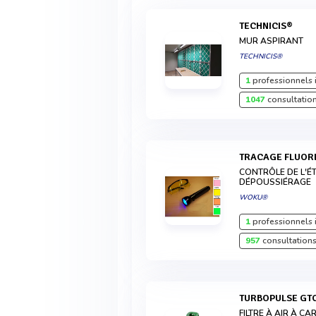
TECHNICIS®
MUR ASPIRANT
TECHNICIS®
1
professionnels 
1047
consultation
TRACAGE FLUOR
CONTRÔLE DE L'É
DÉPOUSSIÉRAGE
WOKU®
1
professionnels 
957
consultations
TURBOPULSE GT
FILTRE À AIR À 