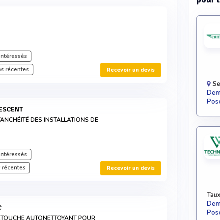
intéressés
s récentes
Recevoir un devis
Se
Dema
Pose
ESCENT
TANCHÉITÉ DES INSTALLATIONS DE
intéressés
 récentes
Recevoir un devis
Taux
Dema
C
Pose
CARTOUCHE AUTONETTOYANT POUR