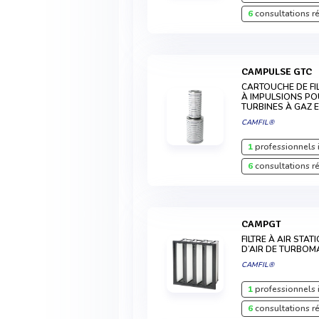
6
consultations r
CAMPULSE GTC
CARTOUCHE DE FI
À IMPULSIONS PO
TURBINES À GAZ 
CAMFIL®
1
professionnels 
6
consultations r
CAMPGT
FILTRE À AIR ST
D’AIR DE TURBOM
CAMFIL®
1
professionnels 
6
consultations r