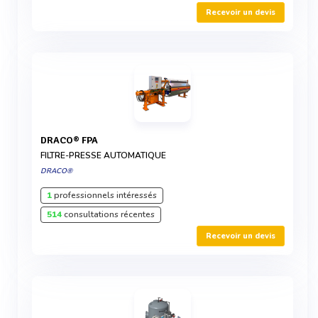
Recevoir un devis
DRACO® FPA
FILTRE-PRESSE AUTOMATIQUE
DRACO®
1
professionnels intéressés
514
consultations récentes
Recevoir un devis