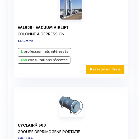
VAL900 - VACUUM AIRLIFT
COLONNE À DÉPRESSION
COLDEP®
1
professionnels intéressés
459
consultations récentes
Recevoir un devis
CYCLAIR® 300
GROUPE DÉPRIMOGÈNE PORTATIF
NEU-JKF®