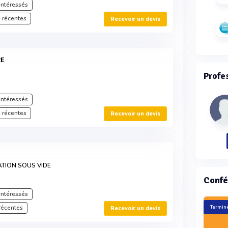
intéressés
 récentes
Recevoir un devis
CE
Profe
intéressés
 récentes
Recevoir un devis
ATION SOUS VIDE
Confé
intéressés
récentes
Terminé
Recevoir un devis