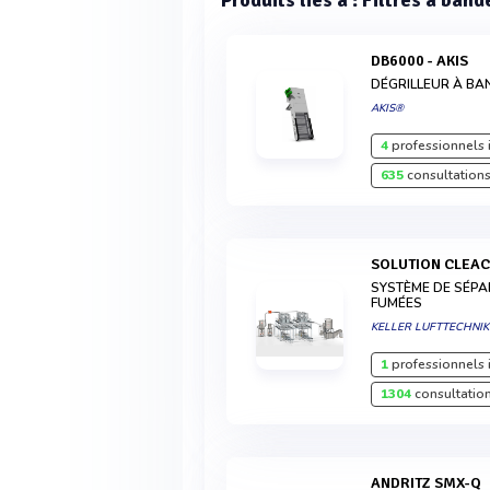
Produits liés à : Filtres à band
DB6000 - AKIS
DÉGRILLEUR À BA
AKIS®
4
professionnels 
635
consultations
SOLUTION CLEA
SYSTÈME DE SÉPA
FUMÉES
KELLER LUFTTECHNI
1
professionnels 
1304
consultation
ANDRITZ SMX-Q