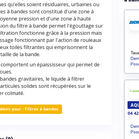
ues qu'elles soient résiduaires, urbaines ou
ltres à bandes sont constitué d'une zone à
moyenne pression et d'une zone à haute
ion du filtre à bande permet l'égouttage sur
iltration fonctionne grâce à la pression mais
sage fonctionnant par l'action de rouleaux
ux toiles filtrantes qui emprisonnent la
Taux
aille de la bande.
Dema
es comportent un épaississeur qui permet de
Pose
boues.
bandes gravitaires, le liquide à filtrer
particules solides sont récupérées sur le
er colmaté.
AQU
evis pour : Filtres à bandes
04 42
Dema
Pose