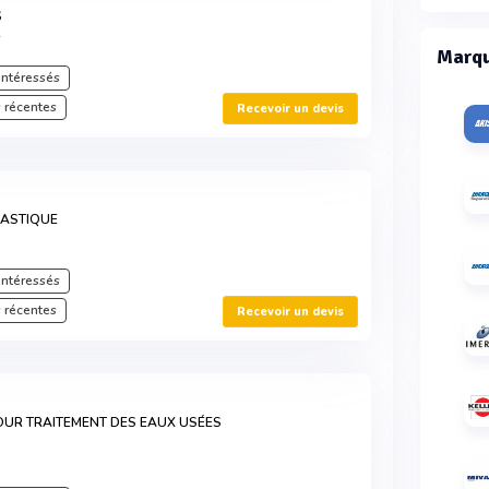
S
Marqu
intéressés
 récentes
Recevoir un devis
PLASTIQUE
intéressés
 récentes
Recevoir un devis
POUR TRAITEMENT DES EAUX USÉES