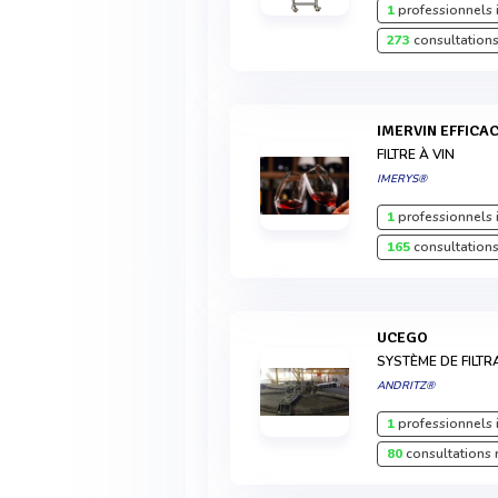
1
professionnels 
273
consultations
IMERVIN EFFICA
FILTRE À VIN
IMERYS®
1
professionnels 
165
consultations
UCEGO
SYSTÈME DE FILTR
ANDRITZ®
1
professionnels 
80
consultations 