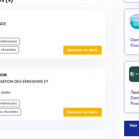
es (9)
NDE
Dema
intéressés
Pose
 récentes
Recevoir un devis
COM
RATION DES ÉMISSIONS ET
Taux
K GMBH
Dema
intéressés
Pose
s récentes
Recevoir un devis
Voir