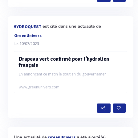
est cité dans une actualité de
HYDROQUEST
GreenUnivers
Le 10/07/2023
Drapeau vert confirmé pour l’hydrolien
français
En annonçant ce matin le soutien du gouvernemen...
www.greenunivers.com
Une actualité de
a été ajouté(e)
GreenUnivers