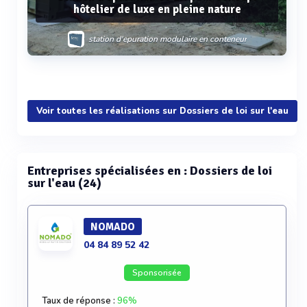
hôtelier de luxe en pleine nature
station d'epuration modulaire en conteneur
Voir plus
Voir toutes les réalisations sur Dossiers de loi sur l'eau
Entreprises spécialisées en : Dossiers de loi
sur l'eau (24)
NOMADO
04 84 89 52 42
Sponsorisée
Taux de réponse :
96%