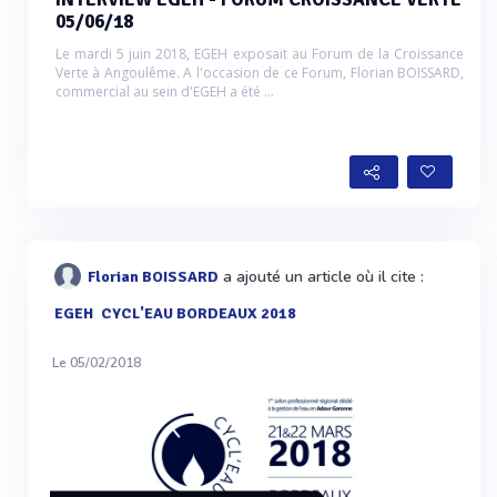
05/06/18
Le mardi 5 juin 2018, EGEH exposait au Forum de la Croissance
Verte à Angoulême. A l'occasion de ce Forum, Florian BOISSARD,
commercial au sein d'EGEH a été ...
a ajouté un article où il cite :
Florian BOISSARD
EGEH
CYCL'EAU BORDEAUX 2018
Le 05/02/2018