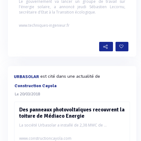
Le gouvernement va lancer un groupe de travail sur
l'énergie solaire, a annoncé jeudi Sébastien Lecornu,
secrétaire d'Etat à la Transition écologique.
www.techniques-ingenieur.fr
est cité dans une actualité de
URBASOLAR
Construction Cayola
Le 20/03/2018
Des panneaux photovoltaïques recouvrent la
toiture de Médiaco Energie
La société Urbasolar a installé de 2,38 MWC de ...
www.constructioncayola.com