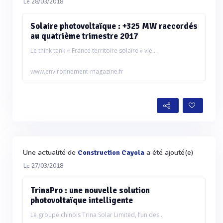
Le 28/03/2018
Solaire photovoltaïque : +325 MW raccordés
au quatrième trimestre 2017
Le think tank « France territoire solaire » vie...
www.environnement-magazine.fr
Une actualité de
a été ajouté(e)
Construction Cayola
Le 27/03/2018
TrinaPro : une nouvelle solution
photovoltaïque intelligente
Le groupe chinois Trina Solar Limited, l’un des...