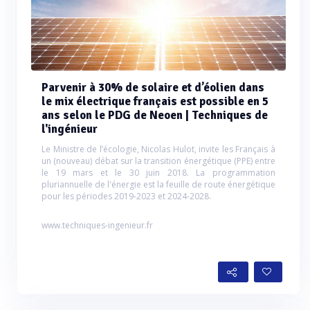
Parvenir à 30% de solaire et d’éolien dans
le mix électrique français est possible en 5
ans selon le PDG de Neoen | Techniques de
l'ingénieur
Le Ministre de l’écologie, Nicolas Hulot, invite les Français à
un (nouveau) débat sur la transition énergétique (PPE) entre
le 19 mars et le 30 juin 2018. La programmation
pluriannuelle de l'énergie est la feuille de route énergétique
pour les périodes 2019-2023 et 2024-2028.
www.techniques-ingenieur.fr