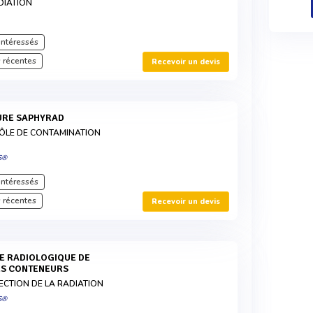
DIATION
intéressés
 récentes
Recevoir un devis
URE SAPHYRAD
ÔLE DE CONTAMINATION
S®
intéressés
 récentes
Recevoir un devis
S CONTENEURS
ECTION DE LA RADIATION
S®