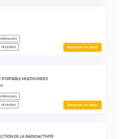
intéressés
 récentes
Recevoir un devis
 PORTABLE MULTISONDES
S®
intéressés
 récentes
Recevoir un devis
ECTION DE LA RADIOACTIVITÉ