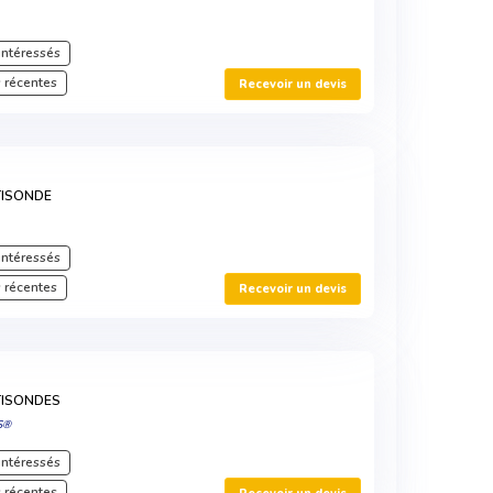
intéressés
 récentes
Recevoir un devis
TISONDE
intéressés
 récentes
Recevoir un devis
TISONDES
S®
intéressés
 récentes