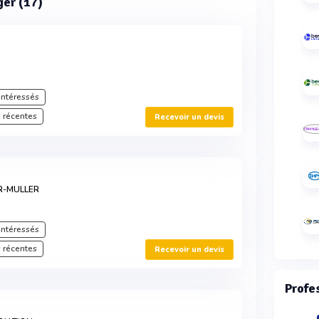
ger (17)
intéressés
 récentes
Recevoir un devis
R-MULLER
intéressés
 récentes
Recevoir un devis
Profe