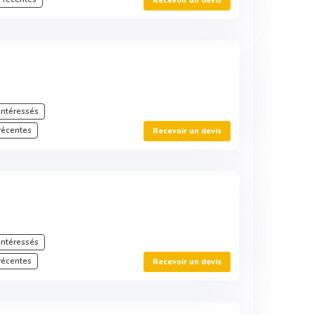
Recevoir un devis
intéressés
récentes
Recevoir un devis
intéressés
récentes
Recevoir un devis