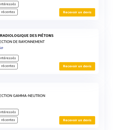
intéressés
 récentes
Recevoir un devis
E RADIOLOGIQUE DES PIÉTONS
TECTION DE RAYONNEMENT
S®
intéressés
 récentes
Recevoir un devis
TECTION GAMMA-NEUTRON
intéressés
 récentes
Recevoir un devis