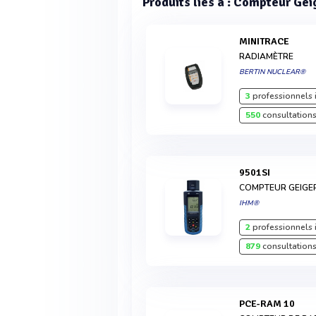
Produits liés à : Compteur Gei
MINITRACE
RADIAMÈTRE
BERTIN NUCLEAR®
3
professionnels 
550
consultations
9501SI
COMPTEUR GEIGE
IHM®
2
professionnels 
879
consultations
PCE-RAM 10