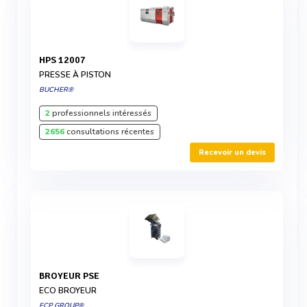
HPS 12007
PRESSE À PISTON
BUCHER®
2
professionnels intéressés
2656
consultations récentes
Recevoir un devis
BROYEUR PSE
ECO BROYEUR
ECP GROUP®