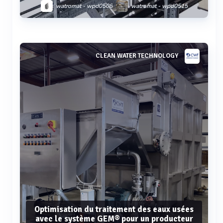
watromat - wpd0508
watromat - wpd0515
watromat - wpd15
watromat - wpd25
watromat - wpd50
Voir plus
CLEAN WATER TECHNOLOGY
Optimisation du traitement des eaux usées
avec le système GEM® pour un producteur