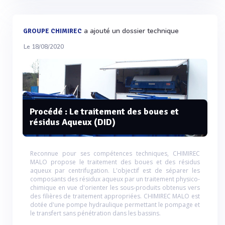
a ajouté un dossier technique
GROUPE CHIMIREC
Le 18/08/2020
Procédé : Le traitement des boues et
résidus Aqueux (DID)
Reconnue pour ses compétences techniques, CHIMIREC
MALO propose le traitement des boues et des résidus
aqueux par centrifugation. L'objectif est de séparer les
composants des résidux aqueux par un traitement physico-
chimique en vue d'orienter les sous-produits obtenus vers
des filières de traitement appropriées. CHIMIREC MALO est
dotée d'une pompe hydraulique permettant le pompage et
le transfert sans pénétration dans les bassins.