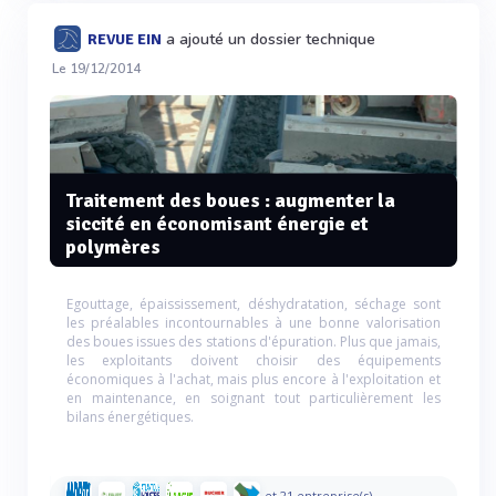
a ajouté un dossier technique
REVUE EIN
Le 19/12/2014
Traitement des boues : augmenter la
siccité en économisant énergie et
polymères
Egouttage, épaississement, déshydratation, séchage sont
les préalables incontournables à une bonne valorisation
des boues issues des stations d'épuration. Plus que jamais,
les exploitants doivent choisir des équipements
économiques à l'achat, mais plus encore à l'exploitation et
en maintenance, en soignant tout particulièrement les
bilans énergétiques.
et 21 entreprise(s)