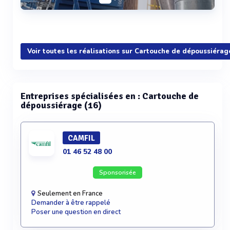
Voir plus
Voir toutes les réalisations sur Cartouche de dépoussiérag
Entreprises spécialisées en : Cartouche de
dépoussiérage (16)
CAMFIL
01 46 52 48 00
Sponsorisée
Seulement en France
Demander à être rappelé
Poser une question en direct