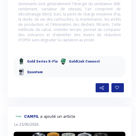
dominants sont généralement l'énergie du ventilateur (kW,
rendement, variateur de vitesse), l'air comprimé de
décolmatage (Nm3, bar), la perte de charge moyenne (Pa),
la durée de vie des cartouches, la maintenance, les arrêts
de production et l'élimination des déchets filtrants. Cette
méthode de calcul, orientée terrain, permet de comparer
des scénarios et d'identifier des leviers de réduction
d'OPEX sans dégrader la captation au poste.
Gold Series X-Flo
GoldLink Connect
Quantum
a ajouté un article
CAMFIL
Le 21/05/2026