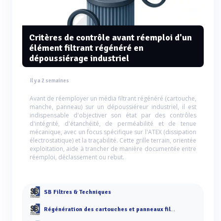
Critères de contrôle avant réemploi d'un
élément filtrant régénéré en
dépoussiérage industriel
Il y a 2 semaines
Avant de réemployer un média filtrant régénéré (cartouche,
manche, panneau) sur un dépoussiéreur industriel, il est
indispensable d'objectiver son état par des contrôles
d'intégrité, d'étanchéité, de perméabilité et de tenue
mécanique, avec un focus spécifique sur l'ATEX (dissipation
électrostatique) et la traçabilité. Cette grille terrain, orientée
exploitation, aide à trancher de manière documentée entre
réemploi, déclassement ou rebut.
SB Filtres & Techniques
Régénération des cartouches et panneaux filtrants