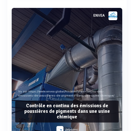
Voir plus
ENVEA
Vu sur https://www.envea.global/fr/controle-en-continu-des-
emissions-de-poussieres-de-pigments-dans-une-usine-chimique/
Contrôle en continu des émissions de
poussières de pigments dans une usine
chimique
prosens