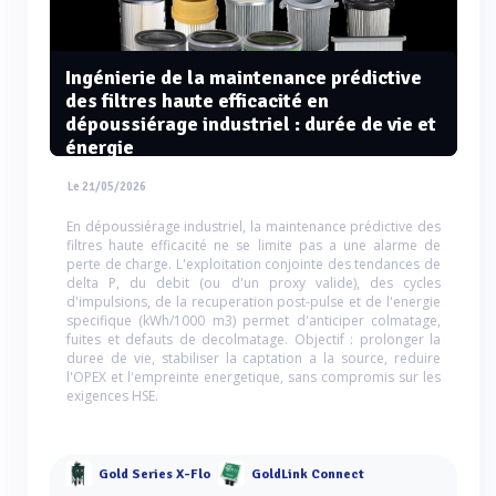
Ingénierie de la maintenance prédictive
des filtres haute efficacité en
dépoussiérage industriel : durée de vie et
énergie
Le 21/05/2026
En dépoussiérage industriel, la maintenance prédictive des
filtres haute efficacité ne se limite pas a une alarme de
perte de charge. L'exploitation conjointe des tendances de
delta P, du debit (ou d'un proxy valide), des cycles
d'impulsions, de la recuperation post-pulse et de l'energie
specifique (kWh/1000 m3) permet d'anticiper colmatage,
fuites et defauts de decolmatage. Objectif : prolonger la
duree de vie, stabiliser la captation a la source, reduire
l'OPEX et l'empreinte energetique, sans compromis sur les
exigences HSE.
Gold Series X-Flo
GoldLink Connect