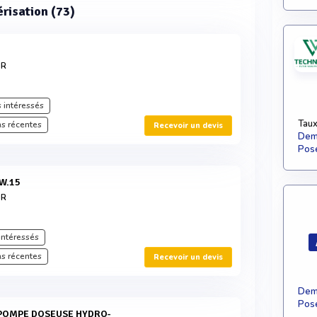
érisation (73)
IR
 intéressés
Taux
s récentes
Recevoir un devis
Dema
Pose
WW.15
IR
intéressés
s récentes
Recevoir un devis
Dema
Pose