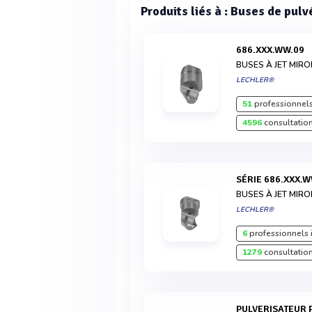
Produits liés à : Buses de pulv
686.XXX.WW.09
BUSES À JET MIRO
LECHLER®
51
professionnels
4596
consultation
SÉRIE 686.XXX.
BUSES À JET MIRO
LECHLER®
6
professionnels 
1279
consultation
PULVERISATEUR POMPE DOSEUSE HYDRO-