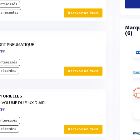
intéressés
s récentes
Recevoir un devis
Marqu
(6)
ORT PNEUMATIQUE
ES®
intéressés
 récentes
Recevoir un devis
CTORIELLES
U VOLUME DU FLUX D'AIR
ES®
intéressés
 récentes
Recevoir un devis