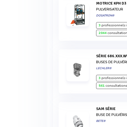
MOTRICE KPH D3
PULVERISATEUR
DOSATRON®
3
professionnels 
2044
consultation
SÉRIE 686.XXX.
BUSES DE PULVÉR
LECHLER®
3
professionnels 
561
consultations
SAM SÉRIE
BUSE DE PULVÉRI
BETE®