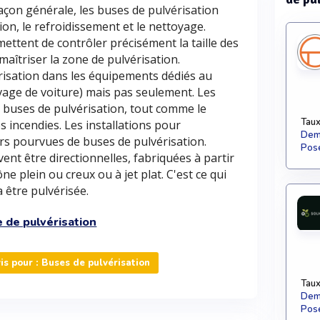
açon générale, les buses de pulvérisation
tion, le refroidissement et le nettoyage.
ettent de contrôler précisément la taille des
aîtriser la zone de pulvérisation.
risation dans les équipements dédiés au
avage de voiture) mais pas seulement. Les
 buses de pulvérisation, tout comme le
Taux
s incendies. Les installations pour
Dema
ours pourvues de buses de pulvérisation.
Pose
ent être directionnelles, fabriquées à partir
e plein ou creux ou à jet plat. C'est ce qui
 être pulvérisée.
 de pulvérisation
s pour : Buses de pulvérisation
Taux
Dema
Pose