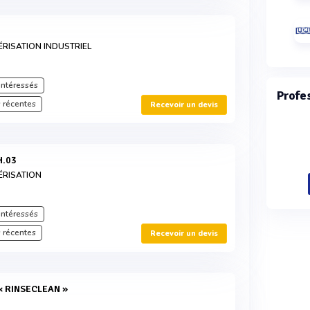
ÉRISATION INDUSTRIEL
intéressés
Profe
 récentes
Recevoir un devis
H.03
ÉRISATION
intéressés
 récentes
Recevoir un devis
 « RINSECLEAN »