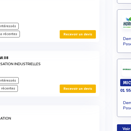
intéressés
s récentes
Recevoir un devis
Dema
Pose
WW.08
ISATION INDUSTRIELLES
intéressés
MIC
 récentes
Recevoir un devis
01 55
Dema
Pose
SATION
Voir