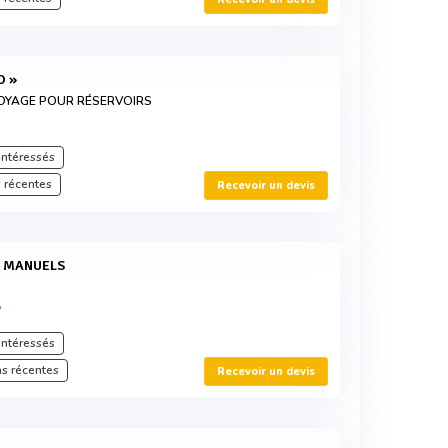
O »
TOYAGE POUR RÉSERVOIRS
intéressés
 récentes
Recevoir un devis
S MANUELS
®
intéressés
s récentes
Recevoir un devis