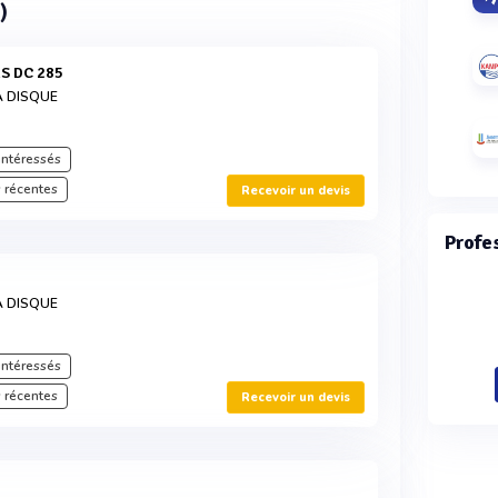
)
S DC 285
À DISQUE
intéressés
 récentes
Recevoir un devis
Profe
À DISQUE
intéressés
 récentes
Recevoir un devis