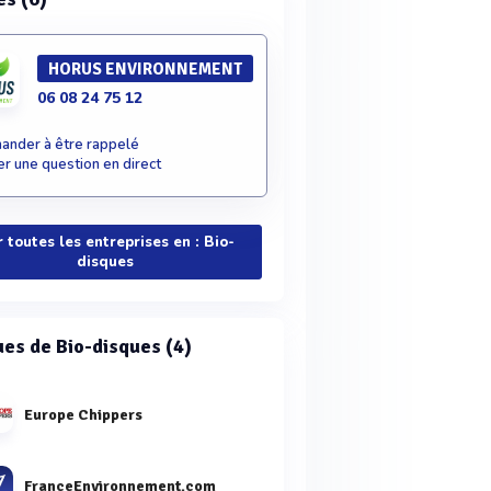
HORUS ENVIRONNEMENT
06 08 24 75 12
nder à être rappelé
r une question en direct
r toutes les entreprises en : Bio-
disques
es de Bio-disques (4)
Europe Chippers
FranceEnvironnement.com