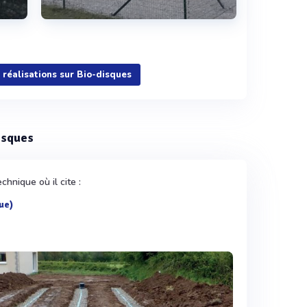
Voir plus
s réalisations sur Bio-disques
disques
chnique où il cite :
ue)