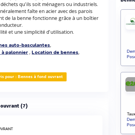
 déchets qu'ils soit ménagers ou industriels.
néralement faîte en acier avec des parois
ent de la benne fonctionne grâce à un boîtier
onducteur.
té et une simplicité d'utilisation.
,
nes auto-basculantes
,
,
Dema
 à palonnier
Location de bennes
Pose
s pour : Bennes à fond ouvrant
 ouvrant (7)
Taux
Dema
Pose
UVRANT