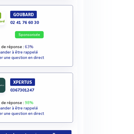
GOUBARD
02 41 76 60 30
Sponsorisée
 de réponse :
63%
nder à être rappelé
r une question en direct
XPERTUS
0367301247
 de réponse :
98%
nder à être rappelé
r une question en direct