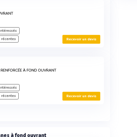
UVRANT
intéressés
 récentes
Recevoir un devis
 RENFORCÉE À FOND OUVRANT
intéressés
 récentes
Recevoir un devis
nes à fond ouvrant