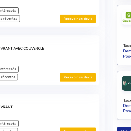
intéressés
s récentes
Recevoir un devis
Taux
UVRANT AVEC COUVERCLE
Dema
Pose
intéressés
 récentes
Recevoir un devis
Taux
Dema
UVRANT
Pose
intéressés