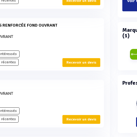
 récentes
Voir 
Recevoir un devis
Marqu
(1)
UVRANT
intéressés
 récentes
Recevoir un devis
Profe
UVRANT
intéressés
 récentes
Recevoir un devis