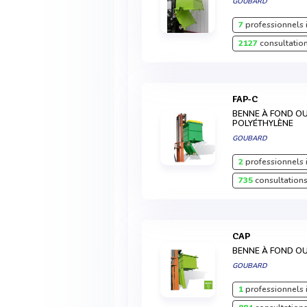
GOUBARD
7
professionnels 
2127
consultation
FAP-C
BENNE À FOND O
POLYÉTHYLÈNE
GOUBARD
2
professionnels 
735
consultations
CAP
BENNE À FOND O
GOUBARD
1
professionnels 