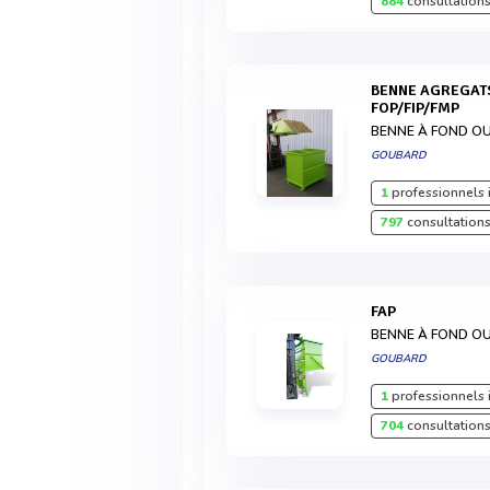
884
consultations
BENNE AGREGATS RENFORCÉE FOND OUVRANT
FOP/FIP/FMP
BENNE À FOND O
GOUBARD
1
professionnels 
797
consultations
FAP
BENNE À FOND O
GOUBARD
1
professionnels 
704
consultations