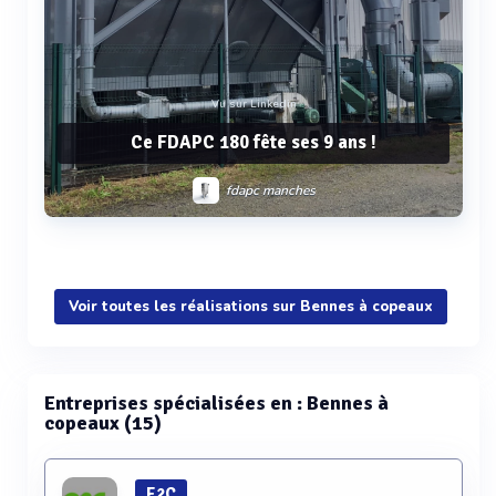
Vu sur Linkedin
Ce FDAPC 180 fête ses 9 ans !
fdapc manches
Voir plus
Voir toutes les réalisations sur Bennes à copeaux
Entreprises spécialisées en : Bennes à
copeaux (15)
E2C