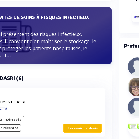
VITÉS DE SOINS À RISQUES INFECTIEUX
ui présentent des risques infectieux,
s. Il convient d'en maîtriser le stockage, le
Profe
 protéger les patients hospitalisés, le
cha...
 DASRI (6)
TEMENT DASRI
STE®
s intéressés
s récentes
Recevoir un devis