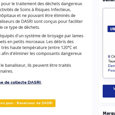
s pour le traitement des déchets dangereux.
tivités de Soins à Risques Infectieux,
hôpitaux et ne pouvant être éliminés de
aliseurs de DASRI sont conçus pour faciliter
de ce type de déchets.
UN
 équipés d'un système de broyage par lames
chets en petits morceaux. Les débris des
à très haute température (entre 120°C et
 afin d'éliminer les composants dangereux
Ch
Taux
e banaliseur, ils peuvent être traités
Dema
naires.
Pose
,
e de collecte DASRI
V
is pour : Banaliseur de DASRI
Marqu