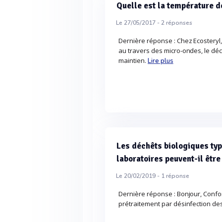
Quelle est la température d
Le 27/05/2017 -
2
réponses
Dernière réponse : Chez Ecosteryl
au travers des micro-ondes, le dé
maintien.
Lire plus
Les déchêts biologiques typ
laboratoires peuvent-il être
Le 20/02/2019 -
1
réponse
Dernière réponse : Bonjour, Confor
prétraitement par désinfection des 