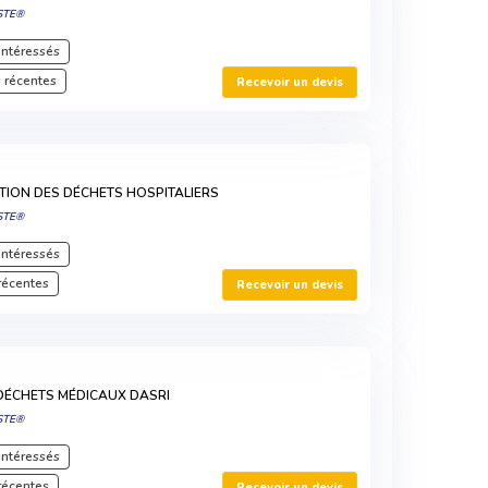
STE®
intéressés
 récentes
Recevoir un devis
TION DES DÉCHETS HOSPITALIERS
STE®
intéressés
récentes
Recevoir un devis
DÉCHETS MÉDICAUX DASRI
STE®
intéressés
récentes
Recevoir un devis