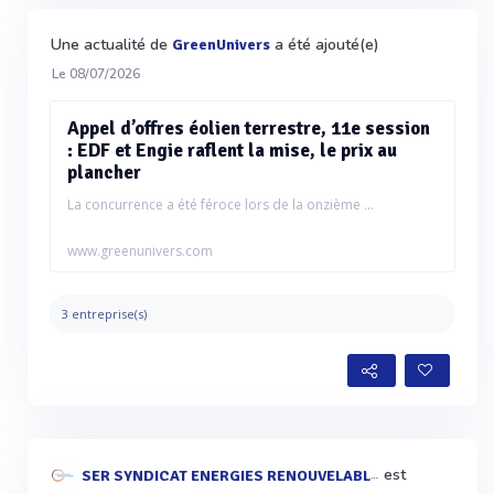
Une actualité de
a été ajouté(e)
GreenUnivers
Le 08/07/2026
Appel d’offres éolien terrestre, 11e session
: EDF et Engie raflent la mise, le prix au
plancher
La concurrence a été féroce lors de la onzième ...
www.greenunivers.com
3 entreprise(s)
est
SER SYNDICAT ENERGIES RENOUVELABLES