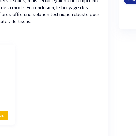
ets textiles, mais réduit également l'empreinte
PCM 
 de la mode. En conclusion, le broyage des
 fibres offre une solution technique robuste pour
hutes de tissus.
vis