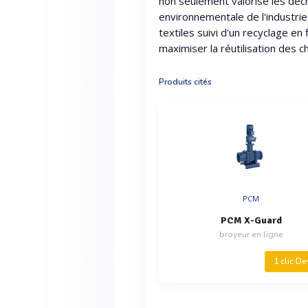
non seulement valorise les déch
environnementale de l'industrie
textiles suivi d'un recyclage en
maximiser la réutilisation des c
Produits cités
PCM
PCM X-Guard
broyeur en ligne
1 clic De