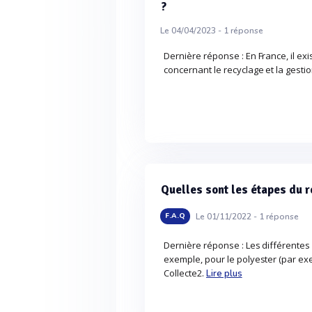
?
Le 04/04/2023 -
1
réponse
Dernière réponse : En France, il exi
concernant le recyclage et la gestio
Quelles sont les étapes du r
Le 01/11/2022 -
1
réponse
F.A.Q
Dernière réponse : Les différentes
exemple, pour le polyester (par exem
Collecte2.
Lire plus