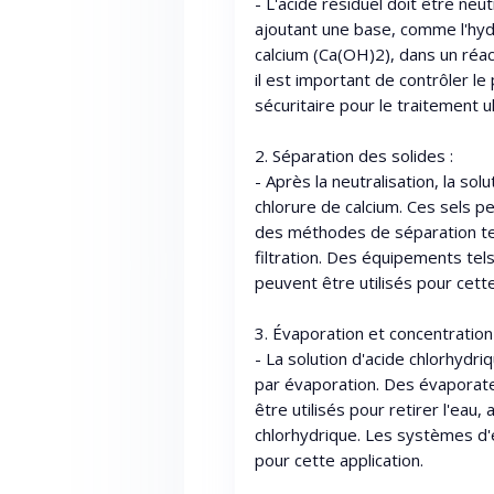
- L'acide résiduel doit être neut
ajoutant une base, comme l'hy
calcium (Ca(OH)2), dans un réact
il est important de contrôler le
sécuritaire pour le traitement ul
2. Séparation des solides :
- Après la neutralisation, la sol
chlorure de calcium. Ces sels p
des méthodes de séparation tell
filtration. Des équipements tel
peuvent être utilisés pour cett
3. Évaporation et concentration 
- La solution d'acide chlorhydr
par évaporation. Des évaporate
être utilisés pour retirer l'eau,
chlorhydrique. Les systèmes d'
pour cette application.