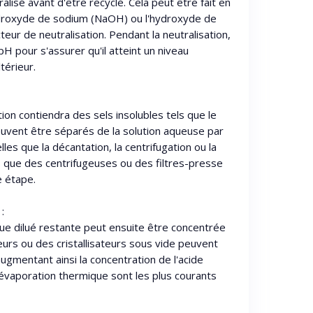
ralisé avant d'être recyclé. Cela peut être fait en
droxyde de sodium (NaOH) ou l'hydroxyde de
eur de neutralisation. Pendant la neutralisation,
 pH pour s'assurer qu'il atteint un niveau
térieur.
ution contiendra des sels insolubles tels que le
euvent être séparés de la solution aqueuse par
es que la décantation, la centrifugation ou la
s que des centrifugeuses ou des filtres-presse
e étape.
:
ique dilué restante peut ensuite être concentrée
urs ou des cristallisateurs sous vide peuvent
 augmentant ainsi la concentration de l'acide
évaporation thermique sont les plus courants