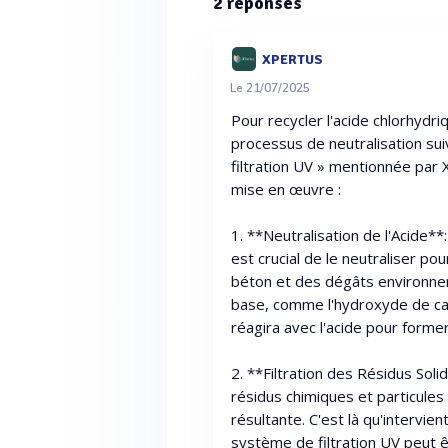
2
réponses
XPERTUS
Le 21/07/2025
Pour recycler l'acide chlorhydr
processus de neutralisation suivi
filtration UV » mentionnée pa
mise en œuvre :
1. **Neutralisation de l'Acide**:
est crucial de le neutraliser p
béton et des dégâts environnem
base, comme l'hydroxyde de cal
réagira avec l'acide pour former
2. **Filtration des Résidus Solid
résidus chimiques et particules 
résultante. C'est là qu'intervient
système de filtration UV peut ê