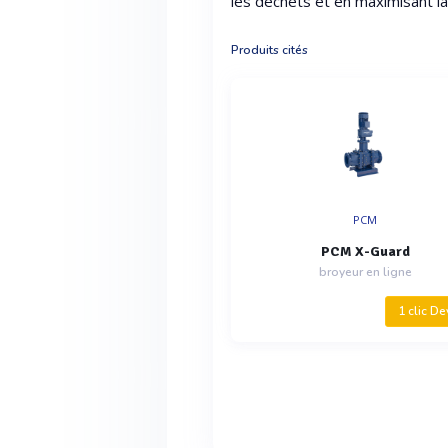
les déchets et en maximisant l
Produits cités
PCM
PCM X-Guard
broyeur en ligne
1 clic De