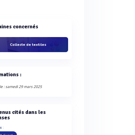
ines concernés
Collecte de textiles
mations :
le : samedi 29 mars 2025
enus cités dans les
nses
s :