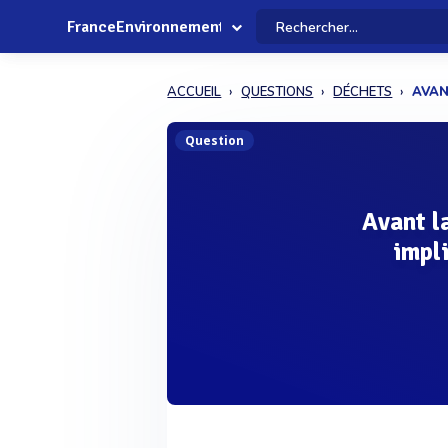
FranceEnvironnement
ACCUEIL
QUESTIONS
DÉCHETS
AVAN
Question
Avant la
impli