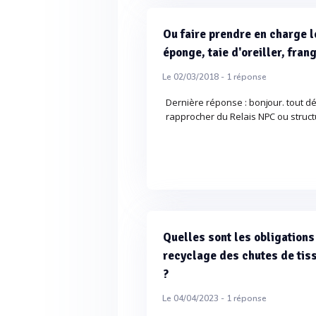
Ou faire prendre en charge l
éponge, taie d'oreiller, frang
Le 02/03/2018 -
1
réponse
Dernière réponse : bonjour. tout d
rapprocher du Relais NPC ou struc
Quelles sont les obligations 
recyclage des chutes de tiss
?
Le 04/04/2023 -
1
réponse