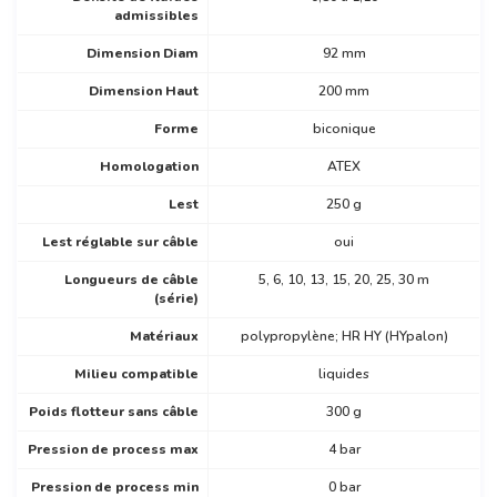
admissibles
Dimension Diam
92 mm
Dimension Haut
200 mm
Forme
biconique
Homologation
ATEX
Lest
250 g
Lest réglable sur câble
oui
Longueurs de câble
5, 6, 10, 13, 15, 20, 25, 30 m
(série)
Matériaux
polypropylène; HR HY (HYpalon)
Milieu compatible
liquides
Poids flotteur sans câble
300 g
Pression de process max
4 bar
Pression de process min
0 bar