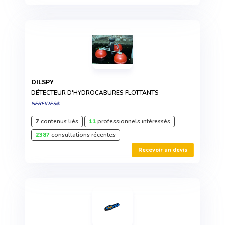
OILSPY
DÉTECTEUR D'HYDROCABURES FLOTTANTS
NEREIDES®
7
contenus liés
11
professionnels intéressés
2387
consultations récentes
Recevoir un devis