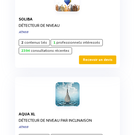
SOLIBA
DÉTECTEUR DE NIVEAU
ATMI®
2
contenus liés
1
professionnels intéressés
2394
consultations récentes
Recevoir un devis
AQUA XL
DÉTECTEUR DE NIVEAU PAR INCLINAISON
ATMI®