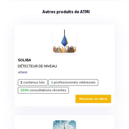
Autres produits de ATMI
SOLIBA
DÉTECTEUR DE NIVEAU
ATMI®
2
contenus liés
1
professionnels intéressés
2394
consultations récentes
Recevoir un devis