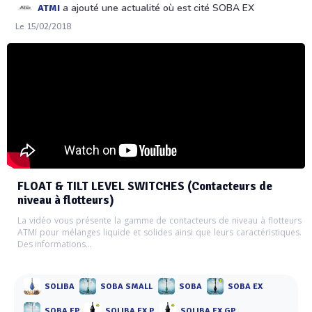
a ajouté une actualité où est cité SOBA EX
ATMI
Le 15/02/2018
FLOAT & TILT LEVEL SWITCHES (Contacteurs de
niveau à flotteurs)
La vidéo vous présente la gamme de contacteurs de niveau à flotteurs
ATMI pour mélanges liquide et solides ainsi que leurs caractéristiques.
Des informations...
SOLIBA
SOBA SMALL
SOBA
SOBA EX
SOBA EP
SOLIBA EX P
SOLIBA EX GP