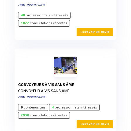
OPAL INGENIERIE®
48
professionnels intéressés
1877
consultations récentes
Recevoir un devis
CONVOYEURS À VIS SANS ÂME
CONVOYEUR À VIS SANS ÂME
OPAL INGENIERIE®
9
contenus liés
4
professionnels intéressés
2930
consultations récentes
Recevoir un devis