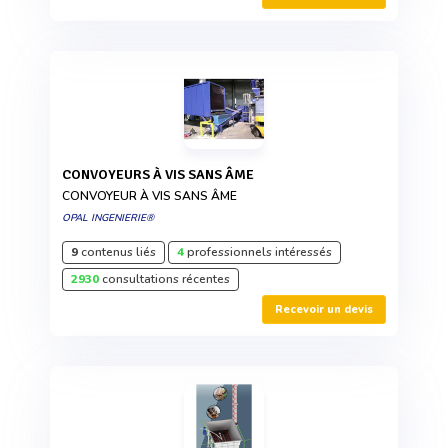
CONVOYEURS À VIS SANS ÂME
CONVOYEUR À VIS SANS ÂME
OPAL INGENIERIE®
9
contenus liés
4
professionnels intéressés
2930
consultations récentes
Recevoir un devis