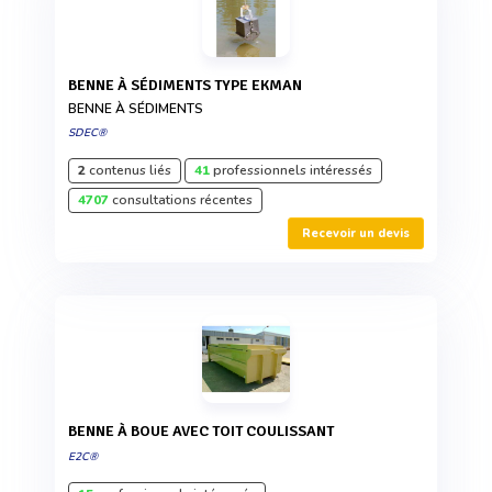
BENNE À SÉDIMENTS TYPE EKMAN
BENNE À SÉDIMENTS
SDEC®
2
contenus liés
41
professionnels intéressés
4707
consultations récentes
Recevoir un devis
BENNE À BOUE AVEC TOIT COULISSANT
E2C®