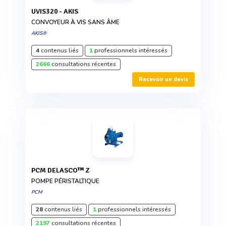
UVIS320 - AKIS
CONVOYEUR À VIS SANS ÂME
AKIS®
4
contenus liés
1
professionnels intéressés
2666
consultations récentes
Recevoir un devis
PCM DELASCO™ Z
POMPE PÉRISTALTIQUE
PCM
28
contenus liés
1
professionnels intéressés
2197
consultations récentes