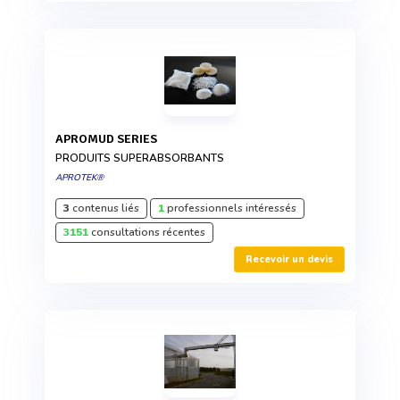
APROMUD SERIES
PRODUITS SUPERABSORBANTS
APROTEK®
3
contenus liés
1
professionnels intéressés
3151
consultations récentes
Recevoir un devis