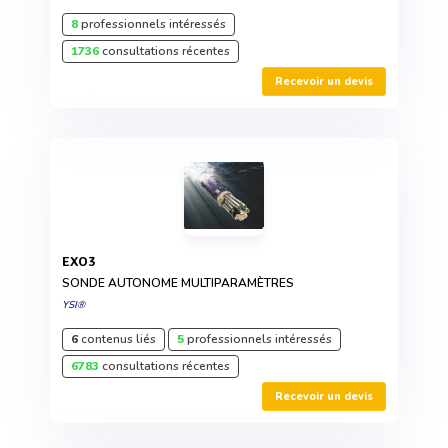
8
professionnels intéressés
1736
consultations récentes
Recevoir un devis
EXO3
SONDE AUTONOME MULTIPARAMÈTRES
YSI®
6
contenus liés
5
professionnels intéressés
6783
consultations récentes
Recevoir un devis