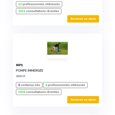
12
professionnels intéressés
1511
consultations récentes
Recevoir un devis
MP1
POMPE IMMERGÉE
SDEC®
5
contenus liés
9
professionnels intéressés
2534
consultations récentes
Recevoir un devis