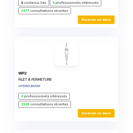
6
contenus liés
6
professionnels intéressés
2077
consultations récentes
Recevoir un devis
WP2
FILET À FERMETURE
HYDRO-BIOS®
6
professionnels intéressés
1598
consultations récentes
Recevoir un devis