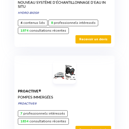
NOUVEAU SYSTÈME D’ÉCHANTILLONNAGE D’EAU IN
SITU
HYDRO-BIOS®
4
contenus liés
8
professionnels intéressés
1974
consultations récentes
Recevoir un devis
PROACTIVE®
POMPES IMMERGÉES
PROACTIVE®
7
professionnels intéressés
1834
consultations récentes